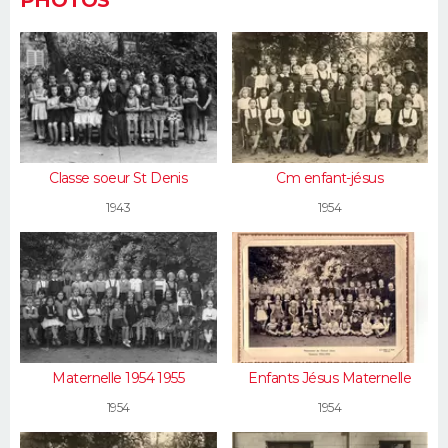
PHOTOS
Classe soeur St Denis
Cm enfant-jésus
1943
1954
Maternelle 1954 1955
Enfants Jésus Maternelle
1954
1954