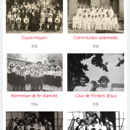
Cours moyen
Communion solennelle
1955
1956
Kermesse de fin d'année
Cour de l'Enfant Jésus
1956
1959