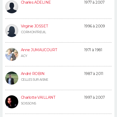
Charles ADELINE
1977 à 2007
FORUM
Lifestyle
Sport
Television
Cinema
Bricolage
Culture
Auto
Voyage
Virginie JOSSET
1996 à 2009
CORMONTREUIL
Anne JUMAUCOURT
1971 à 1981
ACY
André ROBIN
1987 à 2011
CELLES SUR AISNE
Charlotte VAILLANT
1997 à 2007
SOISSONS