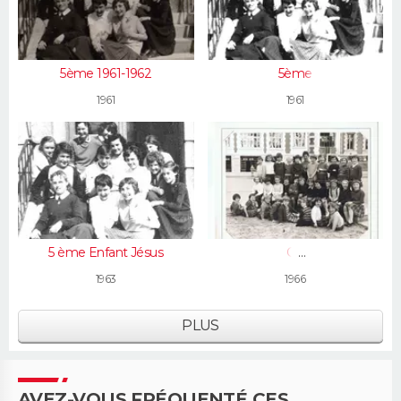
5ème 1961-1962
5ème
1961
1961
5 ème Enfant Jésus
CP
1963
1966
PLUS
AVEZ-VOUS FRÉQUENTÉ CES