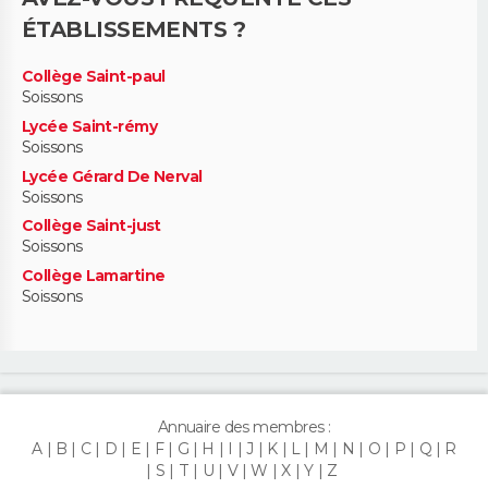
ÉTABLISSEMENTS ?
Collège Saint-paul
Soissons
Lycée Saint-rémy
Soissons
Lycée Gérard De Nerval
Soissons
Collège Saint-just
Soissons
Collège Lamartine
Soissons
Annuaire des membres :
A
B
C
D
E
F
G
H
I
J
K
L
M
N
O
P
Q
R
S
T
U
V
W
X
Y
Z