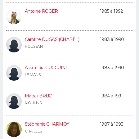
FORUM
Antoine ROGER
1985 à 1992
Lifestyle
Sport
Television
Cinema
Bricolage
Culture
Auto
Voyage
Caroline DUGAS (CHAPEL)
1983 à 1990
POUSSAN
Alexandra CUCCUINI
1983 à 1990
LE MANS
Magali BRUC
1984 à 1991
MOULINS
Stéphanie CHARMOY
1987 à 1993
CHAILLES