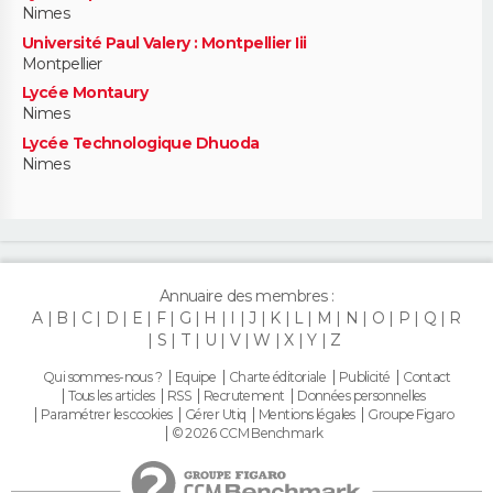
Nimes
Université Paul Valery : Montpellier Iii
Montpellier
Lycée Montaury
Nimes
Lycée Technologique Dhuoda
Nimes
Annuaire des membres :
A
B
C
D
E
F
G
H
I
J
K
L
M
N
O
P
Q
R
S
T
U
V
W
X
Y
Z
Qui sommes-nous ?
Equipe
Charte éditoriale
Publicité
Contact
Tous les articles
RSS
Recrutement
Données personnelles
Paramétrer les cookies
Gérer Utiq
Mentions légales
Groupe Figaro
© 2026 CCM Benchmark