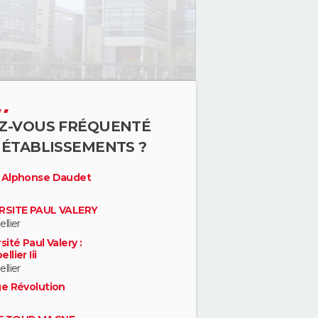
Z-VOUS FRÉQUENTÉ
 ÉTABLISSEMENTS ?
 Alphonse Daudet
RSITE PAUL VALERY
llier
sité Paul Valery :
llier Iii
llier
ge Révolution