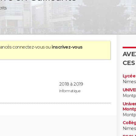
rits
avancés
connectez-vous
ou
inscrivez-vous
AVE
CES
Lycée
Nimes
2018 à 2019
UNIVE
Informatique
Montpe
Univer
Montpe
Montpe
Collè
Nimes