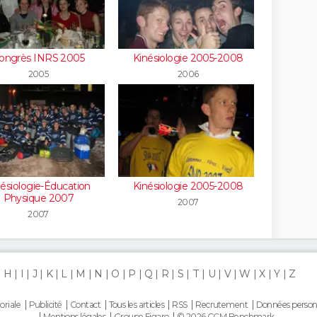
ongrès INRS 2005
Kinésiologie 2005-2008
2005
2006
nésiologie-Éducation
Kinésiologie 2005-2008
Physique 2007
2007
2007
H
I
J
K
L
M
N
O
P
Q
R
S
T
U
V
W
X
Y
Z
oriale
Publicité
Contact
Tous les articles
RSS
Recrutement
Données person
Mentions légales
Groupe Figaro
© 2026 CCM Benchmark