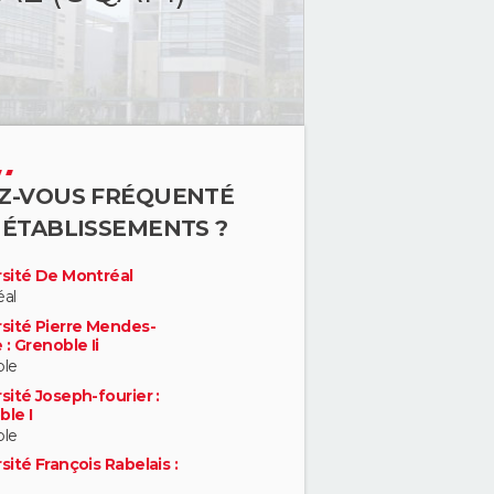
Z-VOUS FRÉQUENTÉ
 ÉTABLISSEMENTS ?
rsité De Montréal
al
rsité Pierre Mendes-
 : Grenoble Ii
ble
sité Joseph-fourier :
ble I
ble
sité François Rabelais :