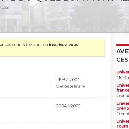
scrits
avancés
connectez-vous
ou
inscrivez-vous
AVE
CES
Unive
Montré
1998 à 2004
Unive
Sciences de la terre
france
Greno
Univer
2004 à 2005
Greno
Greno
Univer
Tours