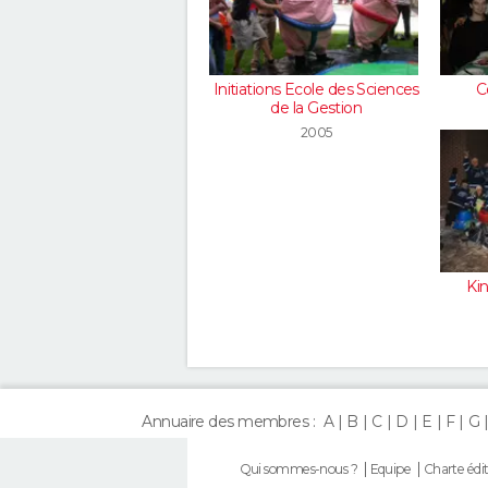
Initiations Ecole des Sciences
C
de la Gestion
2005
Ki
Annuaire des membres :
A
B
C
D
E
F
G
Qui sommes-nous ?
Equipe
Charte édit