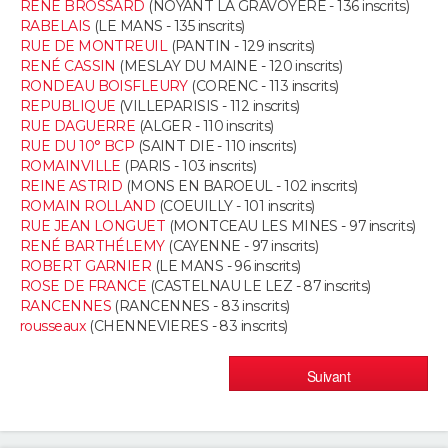
RENÉ BROSSARD
(NOYANT LA GRAVOYERE - 136 inscrits)
FORUM
RABELAIS
(LE MANS - 135 inscrits)
RUE DE MONTREUIL
(PANTIN - 129 inscrits)
Lifestyle
Sport
Television
Cinema
Bricolage
Culture
Auto
Voyage
RENÉ CASSIN
(MESLAY DU MAINE - 120 inscrits)
RONDEAU BOISFLEURY
(CORENC - 113 inscrits)
REPUBLIQUE
(VILLEPARISIS - 112 inscrits)
RUE DAGUERRE
(ALGER - 110 inscrits)
RUE DU 10° BCP
(SAINT DIE - 110 inscrits)
ROMAINVILLE
(PARIS - 103 inscrits)
REINE ASTRID
(MONS EN BAROEUL - 102 inscrits)
ROMAIN ROLLAND
(COEUILLY - 101 inscrits)
RUE JEAN LONGUET
(MONTCEAU LES MINES - 97 inscrits)
RENÉ BARTHÉLEMY
(CAYENNE - 97 inscrits)
ROBERT GARNIER
(LE MANS - 96 inscrits)
ROSE DE FRANCE
(CASTELNAU LE LEZ - 87 inscrits)
RANCENNES
(RANCENNES - 83 inscrits)
rousseaux
(CHENNEVIERES - 83 inscrits)
Suivant