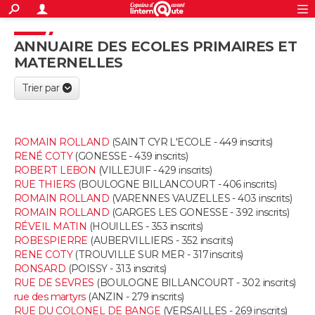
ACTUALITÉS
S'inscrire
Connexion
Rechercher
ANNUAIRE DES ECOLES PRIMAIRES ET
Société
Education
Villes
Politique
Faits Divers
Monde
+
SPORT
MATERNELLES
Football
Cyclisme
Forum
Coupe du monde 2026
Tennis
Rugby
CULTURE
Trier par
TNT
Cinéma
Musique
Programme TV
Streaming
Sorties cinéma
+
FINANCE
ROMAIN ROLLAND
(SAINT CYR L'ECOLE - 449 inscrits)
Impôts
Immobilier
Banque
Crédit
Retraite
Epargne
Risques naturels par ville
Assurance
AUTO
RENÉ COTY
(GONESSE - 439 inscrits)
ROBERT LEBON
(VILLEJUIF - 429 inscrits)
Réserver un essai
Berlines
Forum auto
Essais
Citadines
SUV
+
HIGH-TECH
RUE THIERS
(BOULOGNE BILLANCOURT - 406 inscrits)
ROMAIN ROLLAND
(VARENNES VAUZELLES - 403 inscrits)
Meilleur smartphone
Ordinateurs
Guide high-tech
Mobiles
Internet
Jeux vidéo
+
ROMAIN ROLLAND
(GARGES LES GONESSE - 392 inscrits)
BRICOLAGE
RÉVEIL MATIN
(HOUILLES - 353 inscrits)
ROBESPIERRE
(AUBERVILLIERS - 352 inscrits)
Aménagement intérieur
Cuisine
Jardinage
+
Forum
Extérieur
Salle de bains
Rangement
WEEK-END
RENE COTY
(TROUVILLE SUR MER - 317 inscrits)
RONSARD
(POISSY - 313 inscrits)
Escapades
Expositions
Week-end nature
Guides de France
Patrimoine
Musées
+
LIFESTYLE
RUE DE SEVRES
(BOULOGNE BILLANCOURT - 302 inscrits)
rue des martyrs
(ANZIN - 279 inscrits)
Bien-être
Mode
+
Art de vivre
Loisirs
Modes de vie
RUE DU COLONEL DE BANGE
(VERSAILLES - 269 inscrits)
SANTE