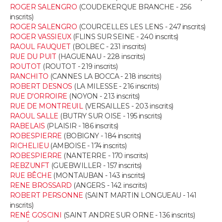
ROGER SALENGRO
(COUDEKERQUE BRANCHE - 256
inscrits)
Guide de la santé
Médicaments
+
Alimentation
Maladies
Sommeil
VOYAGE
ROGER SALENGRO
(COURCELLES LES LENS - 247 inscrits)
ROGER VASSIEUX
(FLINS SUR SEINE - 240 inscrits)
City break
Voyage de noces
Climat
Destinations
Voyage nature
Forum
+
RAOUL FAUQUET
(BOLBEC - 231 inscrits)
PHOTO
RUE DU PUIT
(HAGUENAU - 228 inscrits)
ROUTOT
(ROUTOT - 219 inscrits)
GUIDES D'ACHAT
RANCHITO
(CANNES LA BOCCA - 218 inscrits)
ROBERT DESNOS
(LA MILESSE - 216 inscrits)
BONS PLANS
RUE D'ORROIRE
(NOYON - 213 inscrits)
RUE DE MONTREUIL
(VERSAILLES - 203 inscrits)
CARTE DE VOEUX
RAOUL SALLE
(BUTRY SUR OISE - 195 inscrits)
RABELAIS
(PLAISIR - 186 inscrits)
Carte Bonne année
Carte Pâques
Carte de Noël
Carte Saint-Valentin
Carte d'anniversaire
ROBESPIERRE
(BOBIGNY - 184 inscrits)
DICTIONNAIRE
RICHELIEU
(AMBOISE - 174 inscrits)
ROBESPIERRE
(NANTERRE - 170 inscrits)
Biographies
Expressions
Dictionnaire
Citations
Proverbes
PROGRAMME TV
REBZUNFT
(GUEBWILLER - 157 inscrits)
RUE BÊCHE
(MONTAUBAN - 143 inscrits)
COPAINS D'AVANT
RENE BROSSARD
(ANGERS - 142 inscrits)
ROBERT PERSONNE
(SAINT MARTIN LONGUEAU - 141
Se connecter
Collèges
Universités
Service militaire
S'inscrire
Lycées
Primaires
Entreprises
Avis de recherche
inscrits)
AVIS DE DÉCÈS
RENÉ GOSCINI
(SAINT ANDRE SUR ORNE - 136 inscrits)