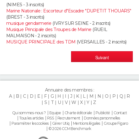
(NIMES - 3 inscrits)
Marine Nationale : Escorteur d"Escadre "DUPETIT THOUARS"
(BREST - 3 inscrits)
musique gendarmerie
(IVRY SUR SEINE - 2 inscrits)
Musique Principale des Troupes de Marine
(RUEIL
MALMAISON - 2 inscrits)
MUSIQUE PRINCIPALE des TDM
(VERSAILLES - 2 inscrits)
Suivant
Annuaire des membres :
A
B
C
D
E
F
G
H
I
J
K
L
M
N
O
P
Q
R
S
T
U
V
W
X
Y
Z
Qui sommes-nous ?
Equipe
Charte éditoriale
Publicité
Contact
Tous les articles
RSS
Recrutement
Données personnelles
Paramétrer les cookies
Gérer Utiq
Mentions légales
Groupe Figaro
© 2026 CCM Benchmark