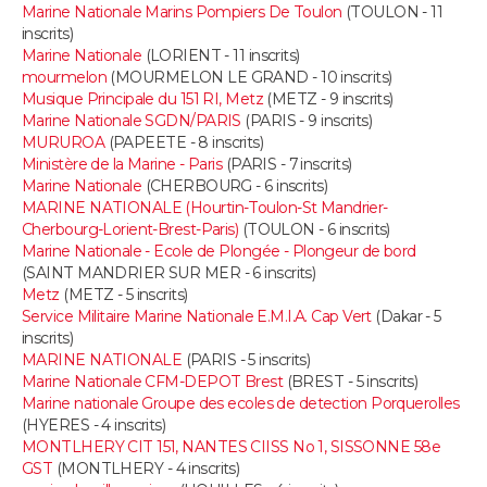
Marine Nationale Marins Pompiers De Toulon
(TOULON - 11
inscrits)
Guide de la santé
Médicaments
+
Alimentation
Maladies
Sommeil
VOYAGE
Marine Nationale
(LORIENT - 11 inscrits)
mourmelon
(MOURMELON LE GRAND - 10 inscrits)
City break
Voyage de noces
Climat
Destinations
Voyage nature
Forum
+
Musique Principale du 151 RI, Metz
(METZ - 9 inscrits)
PHOTO
Marine Nationale SGDN/PARIS
(PARIS - 9 inscrits)
MURUROA
(PAPEETE - 8 inscrits)
GUIDES D'ACHAT
Ministère de la Marine - Paris
(PARIS - 7 inscrits)
Marine Nationale
(CHERBOURG - 6 inscrits)
BONS PLANS
MARINE NATIONALE (Hourtin-Toulon-St Mandrier-
Cherbourg-Lorient-Brest-Paris)
(TOULON - 6 inscrits)
Marine Nationale - Ecole de Plongée - Plongeur de bord
CARTE DE VOEUX
(SAINT MANDRIER SUR MER - 6 inscrits)
Metz
(METZ - 5 inscrits)
Carte Bonne année
Carte Pâques
Carte de Noël
Carte Saint-Valentin
Carte d'anniversaire
DICTIONNAIRE
Service Militaire Marine Nationale E.M.I.A. Cap Vert
(Dakar - 5
inscrits)
Biographies
Expressions
Dictionnaire
Citations
Proverbes
PROGRAMME TV
MARINE NATIONALE
(PARIS - 5 inscrits)
Marine Nationale CFM-DEPOT Brest
(BREST - 5 inscrits)
Marine nationale Groupe des ecoles de detection Porquerolles
COPAINS D'AVANT
(HYERES - 4 inscrits)
MONTLHERY CIT 151, NANTES CIISS No 1, SISSONNE 58e
Se connecter
Collèges
Universités
Service militaire
S'inscrire
Lycées
Primaires
Entreprises
Avis de recherche
AVIS DE DÉCÈS
GST
(MONTLHERY - 4 inscrits)