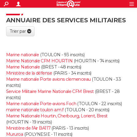
ACTUALITÉS
S'inscrire
Connexion
Rechercher
ANNUAIRE DES SERVICES MILITAIRES
Société
Education
Villes
Politique
Faits Divers
Monde
+
SPORT
Trier par
Football
Cyclisme
Forum
Coupe du monde 2026
Tennis
Rugby
CULTURE
TNT
Cinéma
Musique
Programme TV
Streaming
Sorties cinéma
+
FINANCE
Marine nationale
(TOULON - 93 inscrits)
Marine Nationale CFM HOURTIN
(HOURTIN - 74 inscrits)
Impôts
Immobilier
Banque
Crédit
Retraite
Epargne
Risques naturels par ville
Assurance
AUTO
Marine Nationale
(BREST - 48 inscrits)
Ministère de la défense
(PARIS - 34 inscrits)
Réserver un essai
Berlines
Forum auto
Essais
Citadines
SUV
+
Marine nationale Porte avions clemenceau
(TOULON - 33
HIGH-TECH
inscrits)
Service Militaire Marine Nationale CFM Brest
(BREST - 28
Meilleur smartphone
Ordinateurs
Guide high-tech
Mobiles
Internet
Jeux vidéo
+
BRICOLAGE
inscrits)
Marine nationale Porte-avions Foch
(TOULON - 22 inscrits)
Aménagement intérieur
Cuisine
Jardinage
+
Forum
Extérieur
Salle de bains
Rangement
WEEK-END
marine nationale toulon a.m.f
(TOULON - 20 inscrits)
Marine Nationale Hourtin, Cherbourg, Lorient, Brest
Escapades
Expositions
Week-end nature
Guides de France
Patrimoine
Musées
+
(HOURTIN - 19 inscrits)
LIFESTYLE
Ministère de l'Air BA117
(PARIS - 13 inscrits)
Mururoa
(POLYNESIE - 11 inscrits)
Bien-être
Mode
+
Art de vivre
Loisirs
Modes de vie
SANTE