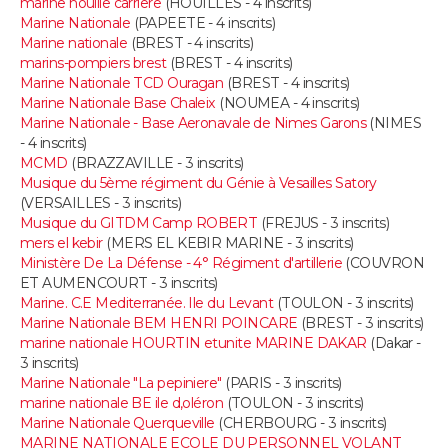
marine houille carriere
(HOUILLES - 4 inscrits)
FORUM
Marine Nationale
(PAPEETE - 4 inscrits)
Marine nationale
(BREST - 4 inscrits)
Lifestyle
Sport
Television
Cinema
Bricolage
Culture
Auto
Voyage
marins-pompiers brest
(BREST - 4 inscrits)
Marine Nationale TCD Ouragan
(BREST - 4 inscrits)
Marine Nationale Base Chaleix
(NOUMEA - 4 inscrits)
Marine Nationale - Base Aeronavale de Nimes Garons
(NIMES
- 4 inscrits)
MCMD
(BRAZZAVILLE - 3 inscrits)
Musique du 5ème régiment du Génie à Vesailles Satory
(VERSAILLES - 3 inscrits)
Musique du GITDM Camp ROBERT
(FREJUS - 3 inscrits)
mers el kebir
(MERS EL KEBIR MARINE - 3 inscrits)
Ministère De La Défense - 4° Régiment d'artillerie
(COUVRON
ET AUMENCOURT - 3 inscrits)
Marine. C.E Mediterranée. Ile du Levant
(TOULON - 3 inscrits)
Marine Nationale BEM HENRI POINCARE
(BREST - 3 inscrits)
marine nationale HOURTIN etunite MARINE DAKAR
(Dakar -
3 inscrits)
Marine Nationale "La pepiniere"
(PARIS - 3 inscrits)
marine nationale BE ile d,oléron
(TOULON - 3 inscrits)
Marine Nationale Querqueville
(CHERBOURG - 3 inscrits)
MARINE NATIONALE ECOLE DU PERSONNEL VOLANT