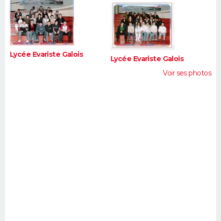
FORUM
Lifestyle
Sport
Television
Cinema
Bricolage
Culture
Auto
Voyage
Lycée Evariste Galois
Lycée Evariste Galois
Voir ses photos