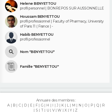
Helene BENYETTOU
profil personnel | BONREPOS SUR AUSSONNELLE
Houssam BENYETTOU
profil professionnel | Faculty of Pharmacy, University
of Paris 11 ( France ) -
Habib BENYETTOU
profil professionnel
Nom "BENYETTOU"
Famille "BENYETTOU"
Annuaire des membres :
A
B
C
D
E
F
G
H
I
J
K
L
M
N
O
P
Q
R
S
T
U
V
W
X
Y
Z