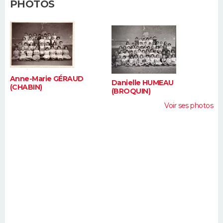
PHOTOS
FORUM
Lifestyle
Sport
Television
Cinema
Bricolage
Culture
Auto
Voyage
Anne-Marie GÉRAUD
Danielle HUMEAU
(CHABIN)
(BROQUIN)
Voir ses photos