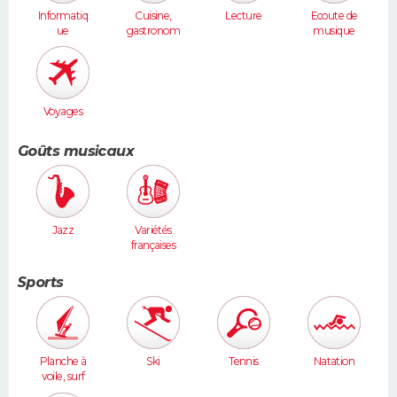
Informatiq
Cuisine,
Lecture
Ecoute de
ue
gastronom
musique
ie
Voyages
Goûts musicaux
Jazz
Variétés
françaises
Sports
Planche à
Ski
Tennis
Natation
voile, surf