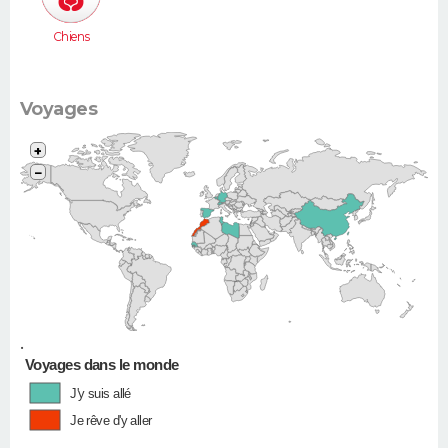
Chiens
Voyages
+
−
•
Voyages dans le monde
J'y suis allé
Je rêve d'y aller