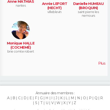
Anne MATHIAS
Annie LEFORT
Danielle HUMEAU
nantes
(HECHT)
(BROQUIN)
villeblevin
saint pierre les
nemours
Monique HALLE
(COCHEMÉ)
brie comte robert
Plus
Annuaire des membres :
A
B
C
D
E
F
G
H
I
J
K
L
M
N
O
P
Q
R
S
T
U
V
W
X
Y
Z