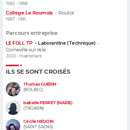
1983 - 1988
Guide de la santé
Médicaments
+
Alimentation
Maladies
Sommeil
Collège Le Roumois
-
Routot
VOYAGE
1987 - 1991
City break
Voyage de noces
Climat
Destinations
Voyage nature
Forum
+
PHOTO
Parcours entreprise
GUIDES D'ACHAT
LE FOLL TP
- Laborantine (Technique)
-
Corneville sur risle
BONS PLANS
2003 - maintenant
CARTE DE VOEUX
ILS SE SONT CROISÉS
Carte Bonne année
Carte Pâques
Carte de Noël
Carte Saint-Valentin
Carte d'anniversaire
DICTIONNAIRE
Thomas GUÉRIN
(BOLBEC)
Biographies
Expressions
Dictionnaire
Citations
Proverbes
PROGRAMME TV
Isabelle PERRET (MARIE)
COPAINS D'AVANT
(TROARN)
Se connecter
Collèges
Universités
Service militaire
S'inscrire
Lycées
Primaires
Entreprises
Avis de recherche
Cécile HEDOIN
AVIS DE DÉCÈS
(SAINT SAENS)