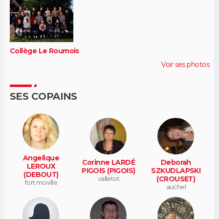
Collège Le Roumois
Voir ses photos
SES COPAINS
Angelique
Corinne LARDÉ
Deborah
LEROUX
PIGOIS (PIGOIS)
SZKUDLAPSKI
(DEBOUT)
valletot
(CROUSET)
fort moville
auchel