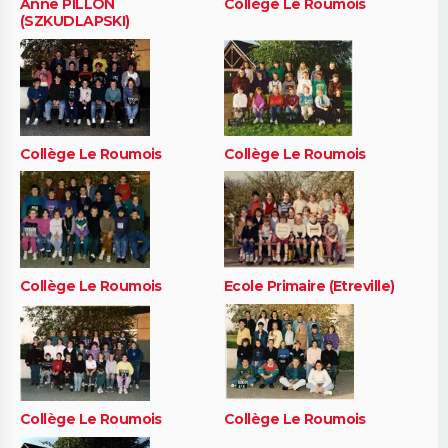
Anne PILLON
Collège Le Roumois
(SZKUDLAPSKI)
Collège Le Roumois
Collège Le Roumois
Collège Le Roumois
Ecole Primaire (Etreville)
Collège Le Roumois
Collège Le Roumois