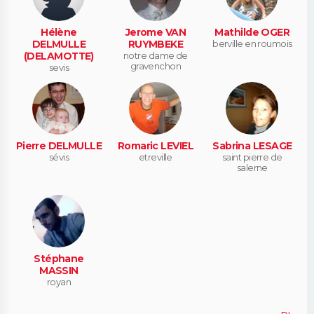
Hélène
Jerome VAN
Mathilde OGER
DELMULLE
RUYMBEKE
berville en roumois
(DELAMOTTE)
notre dame de
gravenchon
sevis
Pierre DELMULLE
Romaric LEVIEL
Sabrina LESAGE
sévis
etreville
saint pierre de
salerne
Stéphane
MASSIN
royan