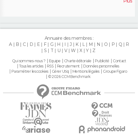
Plus
Annuaire des membres :
A
B
C
D
E
F
G
H
I
J
K
L
M
N
O
P
Q
R
S
T
U
V
W
X
Y
Z
Qui sommes-nous ?
Equipe
Charte éditoriale
Publicité
Contact
Tous les articles
RSS
Recrutement
Données personnelles
Paramétrer les cookies
Gérer Utiq
Mentions légales
Groupe Figaro
© 2026 CCM Benchmark