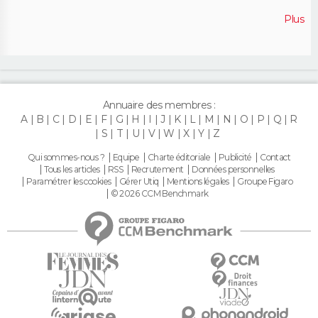
Plus
Annuaire des membres :
A
B
C
D
E
F
G
H
I
J
K
L
M
N
O
P
Q
R
S
T
U
V
W
X
Y
Z
Qui sommes-nous ?
Equipe
Charte éditoriale
Publicité
Contact
Tous les articles
RSS
Recrutement
Données personnelles
Paramétrer les cookies
Gérer Utiq
Mentions légales
Groupe Figaro
© 2026 CCM Benchmark