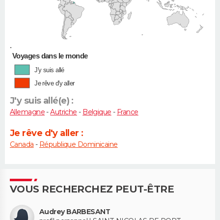
•
Voyages dans le monde
J'y suis allé
Je rêve d'y aller
J'y suis allé(e) :
Allemagne
-
Autriche
-
Belgique
-
France
Je rêve d'y aller :
Canada
-
République Dominicaine
VOUS RECHERCHEZ PEUT-ÊTRE
Audrey BARBESANT