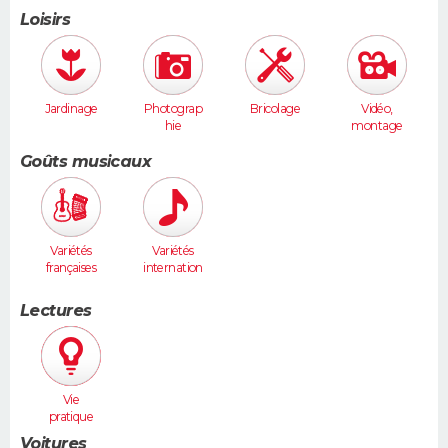
Loisirs
Jardinage
Photograp
Bricolage
Vidéo,
hie
montage
Goûts musicaux
Variétés
Variétés
françaises
internation
ales
Lectures
Vie
pratique
Voitures