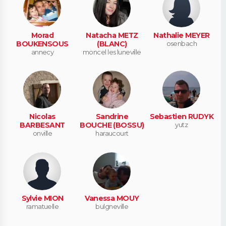
Morad
Natacha METZ
Nathalie MEYER
BOUKENSOUS
(BLANC)
osenbach
annecy
moncel les luneville
Nicolas
Sandrine
Sebastien RUDYK
BARBESANT
BOUCHE (BOSSU)
yutz
onville
haraucourt
Sylvie MION
Vanessa MOUY
ramatuelle
bulgneville