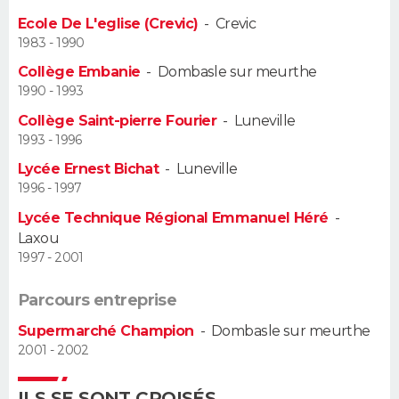
Ecole De L'eglise (Crevic)
-
Crevic
Guide de la santé
Médicaments
+
Alimentation
Maladies
Sommeil
VOYAGE
1983 - 1990
Collège Embanie
-
Dombasle sur meurthe
City break
Voyage de noces
Climat
Destinations
Voyage nature
Forum
+
PHOTO
1990 - 1993
Collège Saint-pierre Fourier
-
Luneville
GUIDES D'ACHAT
1993 - 1996
BONS PLANS
Lycée Ernest Bichat
-
Luneville
1996 - 1997
CARTE DE VOEUX
Lycée Technique Régional Emmanuel Héré
-
Laxou
Carte Bonne année
Carte Pâques
Carte de Noël
Carte Saint-Valentin
Carte d'anniversaire
DICTIONNAIRE
1997 - 2001
Biographies
Expressions
Dictionnaire
Citations
Proverbes
PROGRAMME TV
Parcours entreprise
Supermarché Champion
-
Dombasle sur meurthe
COPAINS D'AVANT
2001 - 2002
Se connecter
Collèges
Universités
Service militaire
S'inscrire
Lycées
Primaires
Entreprises
Avis de recherche
AVIS DE DÉCÈS
ILS SE SONT CROISÉS