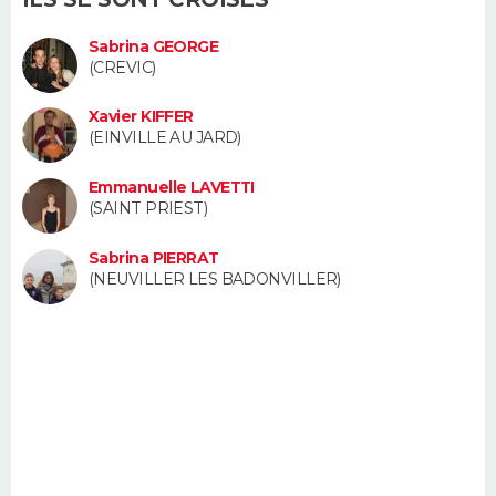
FORUM
Sabrina GEORGE
Lifestyle
Sport
Television
Cinema
Bricolage
Culture
Auto
Voyage
(CREVIC)
Xavier KIFFER
(EINVILLE AU JARD)
Emmanuelle LAVETTI
(SAINT PRIEST)
Sabrina PIERRAT
(NEUVILLER LES BADONVILLER)