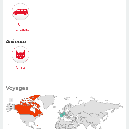
Un
monospac
e (Espace,
Scénic,
Animaux
Xsara
Picasso...)
Chats
Voyages
+
−