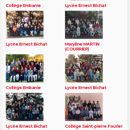
Collège Embanie
Lycée Ernest Bichat
Lycée Ernest Bichat
Maryline MARTIN
(COURRIER)
Collège Embanie
Lycée Ernest Bichat
Lycée Ernest Bichat
Collège Saint-pierre Fourier