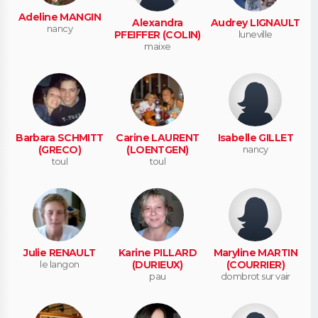
Adeline MANGIN
Alexandra
Audrey LIGNAULT
nancy
PFEIFFER (COLIN)
luneville
maixe
Barbara SCHMITT
Carine LAURENT
Isabelle GILLET
(GRECO)
(LOENTGEN)
nancy
toul
toul
Julie RENAULT
Karine PILLARD
Maryline MARTIN
le langon
(DURIEUX)
(COURRIER)
pau
dombrot sur vair