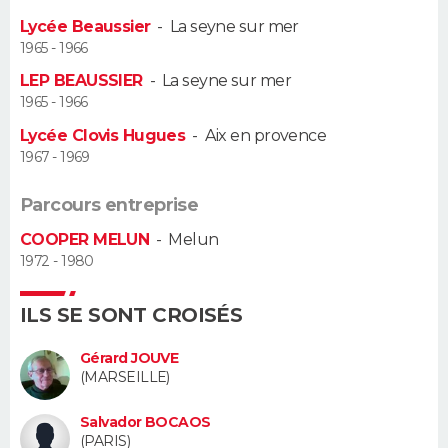
Lycée Beaussier
-
La seyne sur mer
Guide de la santé
Médicaments
+
Alimentation
Maladies
Sommeil
VOYAGE
1965 - 1966
LEP BEAUSSIER
-
La seyne sur mer
City break
Voyage de noces
Climat
Destinations
Voyage nature
Forum
+
PHOTO
1965 - 1966
Lycée Clovis Hugues
-
Aix en provence
GUIDES D'ACHAT
1967 - 1969
BONS PLANS
Parcours entreprise
CARTE DE VOEUX
COOPER MELUN
-
Melun
1972 - 1980
Carte Bonne année
Carte Pâques
Carte de Noël
Carte Saint-Valentin
Carte d'anniversaire
DICTIONNAIRE
ILS SE SONT CROISÉS
Biographies
Expressions
Dictionnaire
Citations
Proverbes
PROGRAMME TV
Gérard JOUVE
COPAINS D'AVANT
(MARSEILLE)
Se connecter
Collèges
Universités
Service militaire
S'inscrire
Lycées
Primaires
Entreprises
Avis de recherche
AVIS DE DÉCÈS
Salvador BOCAOS
(PARIS)