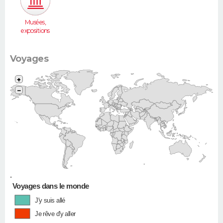
Musées,
expositions
Voyages
+
−
•
Voyages dans le monde
J'y suis allé
Je rêve d'y aller