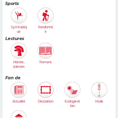
Sports
Gymnastiq
Randonné
ue
e
Lectures
Histoire,
Romans
sciences
humaines
Fan de
Actualité
Décoration
Ecologie et
Mode
bio