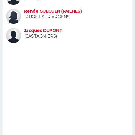
FORUM
Renée GUEGUEN (PAILHES)
(PUGET SUR ARGENS)
Lifestyle
Sport
Television
Cinema
Bricolage
Culture
Auto
Voyage
Jacques DUPONT
(CASTAGNIERS)