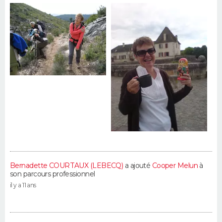
Bernadette COURTAUX (LEBECQ)
a ajouté
Cooper Melun
à
son parcours professionnel
il y a 11 ans