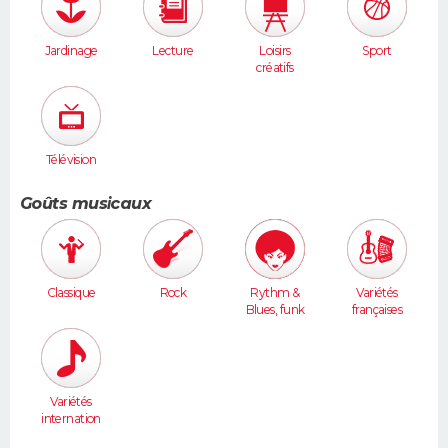
Jardinage
Lecture
Loisirs
Sport
créatifs
Télévision
Goûts musicaux
Classique
Rock
Rythm &
Variétés
Blues, funk
françaises
Variétés
internation
ales