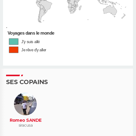
•
Voyages dans le monde
J'y suis allé
Je rêve d'y aller
SES COPAINS
Romeo SANDE
siracusa