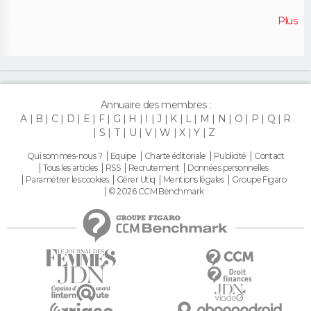
Plus
Annuaire des membres :
A
B
C
D
E
F
G
H
I
J
K
L
M
N
O
P
Q
R
S
T
U
V
W
X
Y
Z
Qui sommes-nous ?
Equipe
Charte éditoriale
Publicité
Contact
Tous les articles
RSS
Recrutement
Données personnelles
Paramétrer les cookies
Gérer Utiq
Mentions légales
Groupe Figaro
© 2026 CCM Benchmark