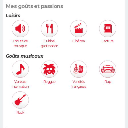
Mes goûts et passions
Loisirs
Ecoute de
Cuisine,
Cinéma
Lecture
musique
gastronom
ie
Goûts musicaux
Variétés
Reggae
Variétés
Rap
internation
françaises
ales
Rock