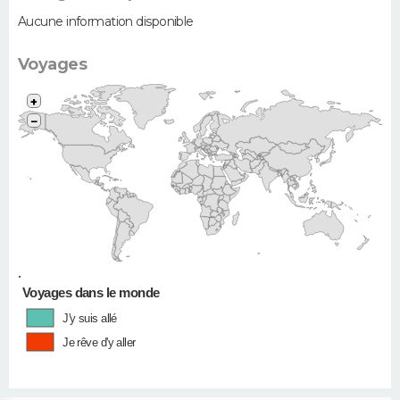
Aucune information disponible
Voyages
+
−
•
Voyages dans le monde
J'y suis allé
Je rêve d'y aller