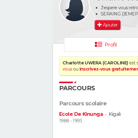
J'espere vous retr
SERAING (JEME
Ajouter
Profil
Charlotte UWERA (CAROLINE)
est s
vous
ou
inscrivez-vous gratuiteme
PARCOURS
Parcours scolaire
Ecole De Kinunga
-
Kigali
1988 - 1993