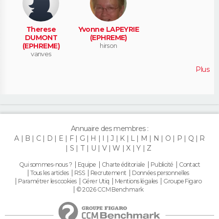
Therese
Yvonne LAPEYRIE
DUMONT
(EPHREME)
(EPHREME)
hirson
vanves
Plus
Annuaire des membres :
A
B
C
D
E
F
G
H
I
J
K
L
M
N
O
P
Q
R
S
T
U
V
W
X
Y
Z
Qui sommes-nous ?
Equipe
Charte éditoriale
Publicité
Contact
Tous les articles
RSS
Recrutement
Données personnelles
Paramétrer les cookies
Gérer Utiq
Mentions légales
Groupe Figaro
© 2026 CCM Benchmark