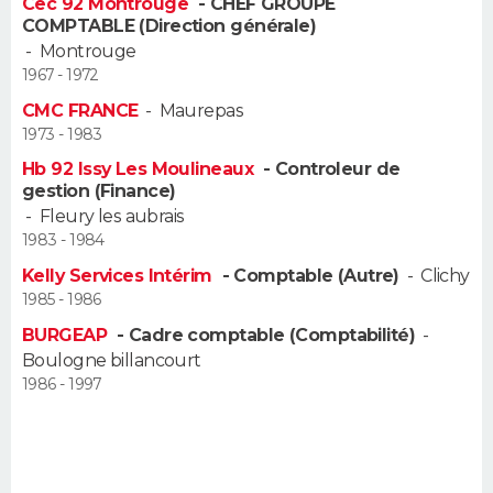
Cec 92 Montrouge
- CHEF GROUPE
FORUM
COMPTABLE (Direction générale)
-
Montrouge
Lifestyle
Sport
Television
Cinema
Bricolage
Culture
Auto
Voyage
1967 - 1972
CMC FRANCE
-
Maurepas
1973 - 1983
Hb 92 Issy Les Moulineaux
- Controleur de
gestion (Finance)
-
Fleury les aubrais
1983 - 1984
Kelly Services Intérim
- Comptable (Autre)
-
Clichy
1985 - 1986
BURGEAP
- Cadre comptable (Comptabilité)
-
Boulogne billancourt
1986 - 1997