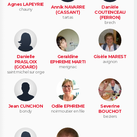
Agnes LAPEYRIE
Annik NAVARRE
Danièle
chauny
(CASSANT)
COUTENCEAU
tartas
(FERRON)
brech
Danielle
Geraldine
Gisèle MAREST
PRASLOIX
EPHREME MARTI
avignon
(GODARD)
merignac
saint michel sur orge
Jean CUNCHON
Odile EPHREME
Severine
bondy
noirmoutier en l'ile
BOUCHOT
beziers