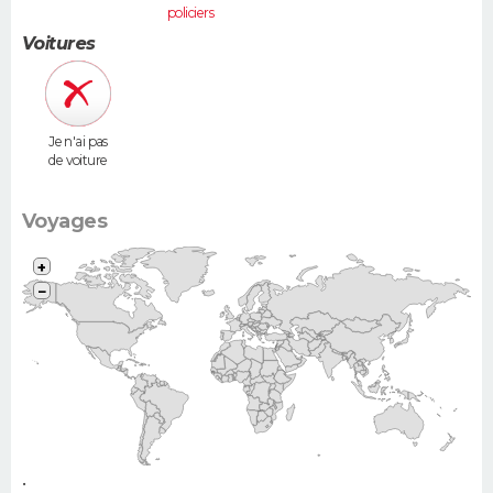
policiers
Voitures
Je n'ai pas
de voiture
Voyages
+
−
•