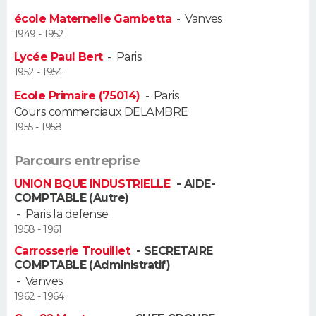
école Maternelle Gambetta
-
Vanves
Guide de la santé
Médicaments
+
Alimentation
Maladies
Sommeil
VOYAGE
1949 - 1952
Lycée Paul Bert
-
Paris
City break
Voyage de noces
Climat
Destinations
Voyage nature
Forum
+
PHOTO
1952 - 1954
Ecole Primaire (75014)
-
Paris
GUIDES D'ACHAT
Cours commerciaux DELAMBRE
1955 - 1958
BONS PLANS
Parcours entreprise
CARTE DE VOEUX
UNION BQUE INDUSTRIELLE
- AIDE-
Carte Bonne année
Carte Pâques
Carte de Noël
Carte Saint-Valentin
Carte d'anniversaire
COMPTABLE (Autre)
DICTIONNAIRE
-
Paris la defense
Biographies
Expressions
Dictionnaire
Citations
Proverbes
1958 - 1961
PROGRAMME TV
Carrosserie Trouillet
- SECRETAIRE
COPAINS D'AVANT
COMPTABLE (Administratif)
-
Vanves
Se connecter
Collèges
Universités
Service militaire
S'inscrire
Lycées
Primaires
Entreprises
Avis de recherche
AVIS DE DÉCÈS
1962 - 1964