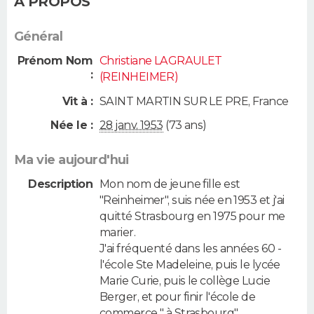
A PROPOS
Général
Prénom Nom
Christiane LAGRAULET
:
(REINHEIMER)
Vit à :
SAINT MARTIN SUR LE PRE
,
France
Née le :
28 janv. 1953
(73 ans)
Ma vie aujourd'hui
Description
Mon nom de jeune fille est
"Reinheimer", suis née en 1953 et j'ai
quitté Strasbourg en 1975 pour me
marier.
J'ai fréquenté dans les années 60 -
l'école Ste Madeleine, puis le lycée
Marie Curie, puis le collège Lucie
Berger, et pour finir l'école de
commerce " à Strasbourg"