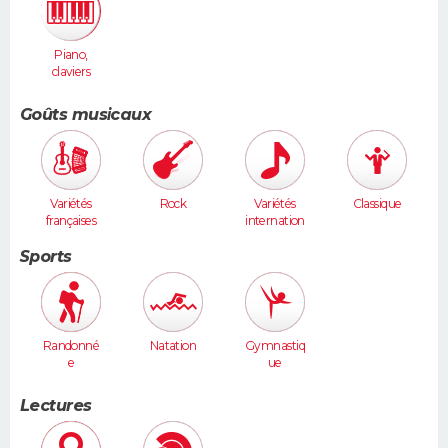
Piano,
claviers
Goûts musicaux
Variétés
Rock
Variétés
Classique
françaises
internation
ales
Sports
Randonné
Natation
Gymnastiq
e
ue
Lectures