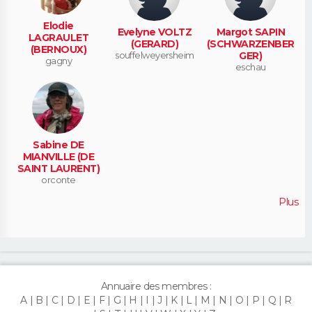
Elodie
Evelyne VOLTZ
Margot SAPIN
LAGRAULET
(GERARD)
(SCHWARZENBER
(BERNOUX)
souffelweyersheim
GER)
gagny
eschau
Sabine DE
MIANVILLE (DE
SAINT LAURENT)
orconte
Plus
Annuaire des membres :
A
B
C
D
E
F
G
H
I
J
K
L
M
N
O
P
Q
R