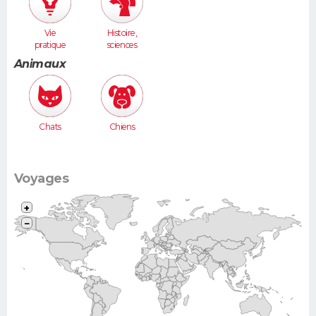
Vie
Histoire,
pratique
sciences
humaines
Animaux
Chats
Chiens
Voyages
+
−