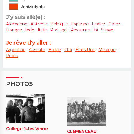
Je rêve d'y aller
J'y suis allé(e) :
Allemagne
-
Autriche
-
Belgique
-
Espagne
-
France
-
Grèce
-
Hongrie
-
Inde
-
Italie
-
Portugal
-
Royaume-Uni
-
Suisse
Je rêve d'y aller :
Argentine
-
Australie
-
Bolivie
-
Chili
-
États-Unis
-
Mexique
-
Pérou
PHOTOS
Collège Jules Verne
CLEMENCEAU