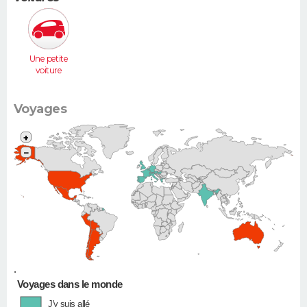
Une petite
voiture
(Twingo,
Clio, 206...)
Voyages
+
−
•
Voyages dans le monde
J'y suis allé