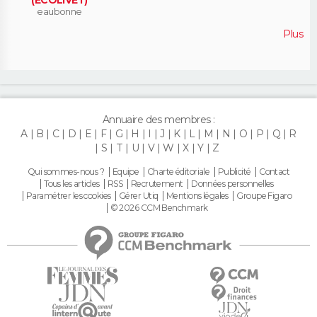
(ECOLIVET)
eaubonne
Plus
Annuaire des membres :
A
B
C
D
E
F
G
H
I
J
K
L
M
N
O
P
Q
R
S
T
U
V
W
X
Y
Z
Qui sommes-nous ?
Equipe
Charte éditoriale
Publicité
Contact
Tous les articles
RSS
Recrutement
Données personnelles
Paramétrer les cookies
Gérer Utiq
Mentions légales
Groupe Figaro
© 2026 CCM Benchmark