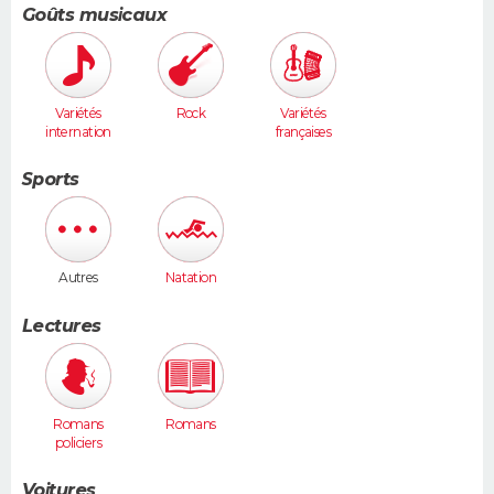
Goûts musicaux
Variétés
Rock
Variétés
internation
françaises
ales
Sports
Autres
Natation
Lectures
Romans
Romans
policiers
Voitures