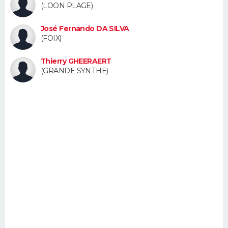
(LOON PLAGE)
FORUM
José Fernando DA SILVA
Lifestyle
Sport
Television
Cinema
Bricolage
Culture
Auto
Voyage
(FOIX)
Thierry GHEERAERT
(GRANDE SYNTHE)