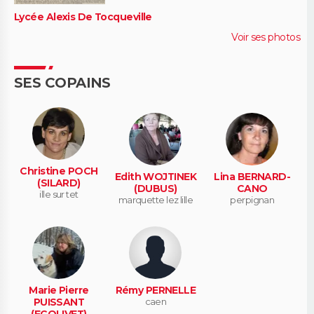
Lycée Alexis De Tocqueville
Voir ses photos
SES COPAINS
Christine POCH
Edith WOJTINEK
Lina BERNARD-
(SILARD)
(DUBUS)
CANO
ille sur tet
marquette lez lille
perpignan
Marie Pierre
Rémy PERNELLE
PUISSANT
caen