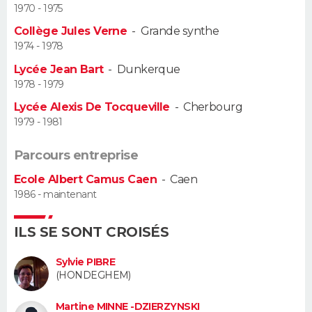
1970 - 1975
Guide de la santé
Médicaments
+
Alimentation
Maladies
Sommeil
Collège Jules Verne
-
Grande synthe
VOYAGE
1974 - 1978
City break
Voyage de noces
Climat
Destinations
Voyage nature
Forum
+
PHOTO
Lycée Jean Bart
-
Dunkerque
1978 - 1979
GUIDES D'ACHAT
Lycée Alexis De Tocqueville
-
Cherbourg
1979 - 1981
BONS PLANS
Parcours entreprise
CARTE DE VOEUX
Ecole Albert Camus Caen
-
Caen
Carte Bonne année
Carte Pâques
Carte de Noël
Carte Saint-Valentin
Carte d'anniversaire
1986 - maintenant
DICTIONNAIRE
Biographies
Expressions
Dictionnaire
Citations
Proverbes
PROGRAMME TV
ILS SE SONT CROISÉS
COPAINS D'AVANT
Sylvie PIBRE
(HONDEGHEM)
Se connecter
Collèges
Universités
Service militaire
S'inscrire
Lycées
Primaires
Entreprises
Avis de recherche
AVIS DE DÉCÈS
Martine MINNE -DZIERZYNSKI