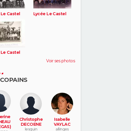
 Le Castel
Lycée Le Castel
 Le Castel
Voir ses photos
 COPAINS
erine
Christophe
Isabelle
NEAU
DECOENE
VAYLAC
EGAS)
lesquin
allinges