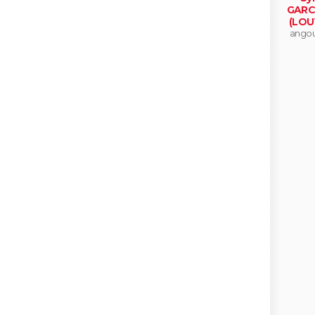
GARC
(LOU
ango