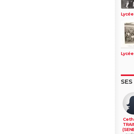
Lycée
Lycée
SES
Ceth
TRAI
(SEN