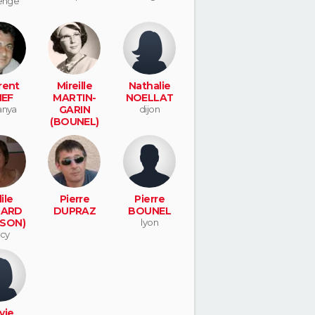
enge
rent
Mireille
Nathalie
IEF
MARTIN-
NOELLAT
anya
GARIN
dijon
(BOUNEL)
lyon
ile
Pierre
Pierre
HARD
DUPRAZ
BOUNEL
SON)
lyon
rcy
vie