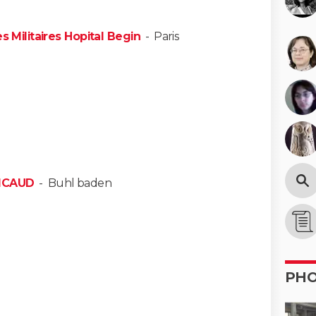
s Militaires Hopital Begin
-
Paris
PICAUD
-
Buhl baden
PH