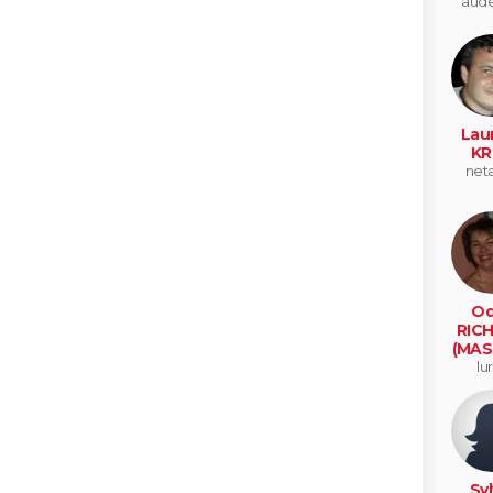
aud
Lau
KR
net
Od
RIC
(MAS
lu
Syl