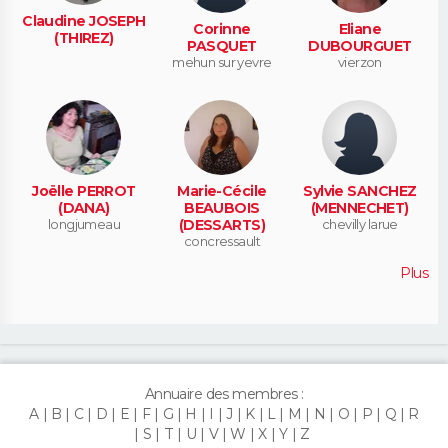
Claudine JOSEPH
Corinne
Eliane
(THIREZ)
PASQUET
DUBOURGUET
mehun sur yevre
vierzon
Joëlle PERROT
Marie-Cécile
Sylvie SANCHEZ
(DANA)
BEAUBOIS
(MENNECHET)
longjumeau
(DESSARTS)
chevilly larue
concressault
Plus
Annuaire des membres :
A
B
C
D
E
F
G
H
I
J
K
L
M
N
O
P
Q
R
S
T
U
V
W
X
Y
Z