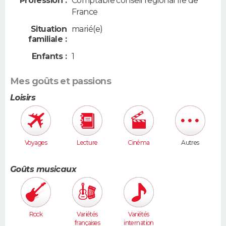
Profession :
Comptable conseil regional Ile de
France
Situation
marié(e)
familiale :
Enfants :
1
Mes goûts et passions
Loisirs
Voyages
Lecture
Cinéma
Autres
Goûts musicaux
Rock
Variétés
Variétés
françaises
internation