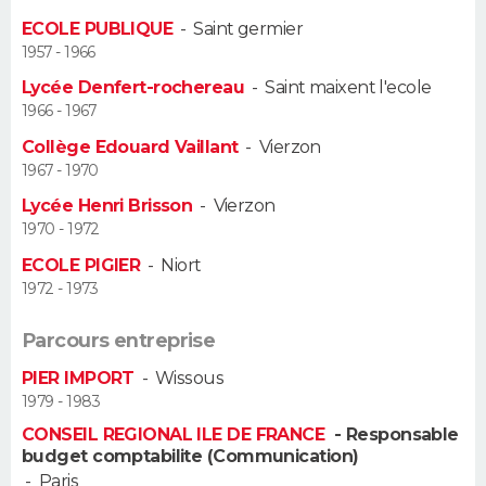
ECOLE PUBLIQUE
-
Saint germier
Guide de la santé
Médicaments
+
Alimentation
Maladies
Sommeil
VOYAGE
1957 - 1966
Lycée Denfert-rochereau
-
Saint maixent l'ecole
City break
Voyage de noces
Climat
Destinations
Voyage nature
Forum
+
PHOTO
1966 - 1967
Collège Edouard Vaillant
-
Vierzon
GUIDES D'ACHAT
1967 - 1970
BONS PLANS
Lycée Henri Brisson
-
Vierzon
1970 - 1972
CARTE DE VOEUX
ECOLE PIGIER
-
Niort
1972 - 1973
Carte Bonne année
Carte Pâques
Carte de Noël
Carte Saint-Valentin
Carte d'anniversaire
DICTIONNAIRE
Parcours entreprise
Biographies
Expressions
Dictionnaire
Citations
Proverbes
PROGRAMME TV
PIER IMPORT
-
Wissous
1979 - 1983
COPAINS D'AVANT
CONSEIL REGIONAL ILE DE FRANCE
- Responsable
Se connecter
Collèges
Universités
Service militaire
S'inscrire
Lycées
Primaires
Entreprises
Avis de recherche
AVIS DE DÉCÈS
budget comptabilite (Communication)
-
Paris