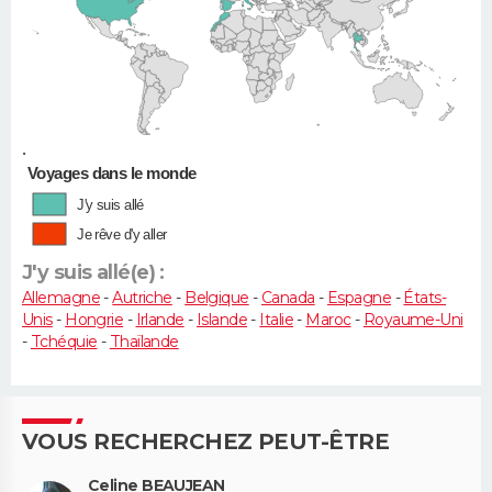
•
Voyages dans le monde
J'y suis allé
Je rêve d'y aller
J'y suis allé(e) :
Allemagne
-
Autriche
-
Belgique
-
Canada
-
Espagne
-
États-
Unis
-
Hongrie
-
Irlande
-
Islande
-
Italie
-
Maroc
-
Royaume-Uni
-
Tchéquie
-
Thaïlande
VOUS RECHERCHEZ PEUT-ÊTRE
Celine BEAUJEAN