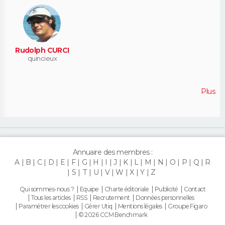
Rudolph CURCI
quincieux
Plus
Annuaire des membres :
A
B
C
D
E
F
G
H
I
J
K
L
M
N
O
P
Q
R
S
T
U
V
W
X
Y
Z
Qui sommes-nous ?
Equipe
Charte éditoriale
Publicité
Contact
Tous les articles
RSS
Recrutement
Données personnelles
Paramétrer les cookies
Gérer Utiq
Mentions légales
Groupe Figaro
© 2026 CCM Benchmark