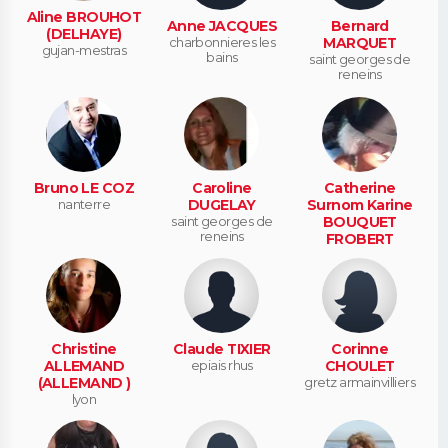
Aline BROUHOT
Anne JACQUES
Bernard
(DELHAYE)
charbonnieres les
MARQUET
gujan-mestras
bains
saint georges de
reneins
Bruno LE COZ
Caroline
Catherine
nanterre
DUGELAY
Surnom Karine
saint georges de
BOUQUET
reneins
FROBERT
(BOUQUET)
francheville
Christine
Claude TIXIER
Corinne
ALLEMAND
epiais rhus
CHOULET
(ALLEMAND )
gretz armainvilliers
lyon