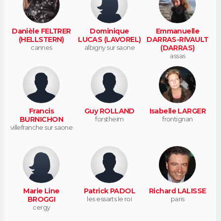
Danièle FELTRER
Dominique
Emmanuelle
(HELLSTERN)
LUCAS (LAVOREL)
DARRAS-RIVAULT
cannes
albigny sur saone
(DARRAS)
assas
Francis
Guy ROLLAND
Isabelle LARGER
BURNICHON
forstheim
frontignan
villefranche sur saone
Marie Line
Patrick PADOL
Richard LALISSE
BROGGI
les essarts le roi
paris
cergy