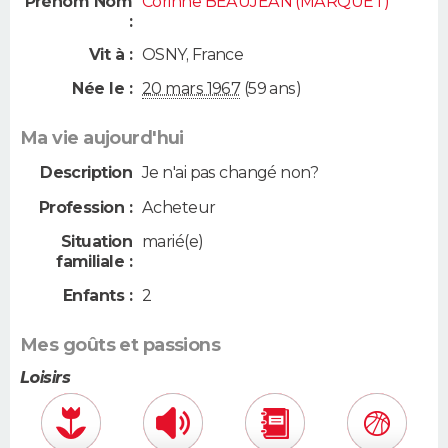
Prénom Nom
Corinne BEAUJEAN (MARQUET)
:
Vit à :
OSNY
,
France
Née le :
20 mars 1967
(59 ans)
Ma vie aujourd'hui
Description
Je n'ai pas changé non?
Profession :
Acheteur
Situation
marié(e)
familiale :
Enfants :
2
Mes goûts et passions
Loisirs