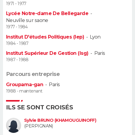
1971 - 1977
Guide de la santé
Médicaments
+
Alimentation
Maladies
Sommeil
Lycée Notre-dame De Bellegarde
-
VOYAGE
Neuville sur saone
City break
Voyage de noces
Climat
Destinations
Voyage nature
Forum
+
1977 - 1984
PHOTO
Institut D'études Politiques (Iep)
-
Lyon
GUIDES D'ACHAT
1984 - 1987
Institut Supérieur De Gestion (Isg)
-
Paris
BONS PLANS
1987 - 1988
CARTE DE VOEUX
Parcours entreprise
Carte Bonne année
Carte Pâques
Carte de Noël
Carte Saint-Valentin
Carte d'anniversaire
DICTIONNAIRE
Groupama-gan
-
Paris
1988 - maintenant
Biographies
Expressions
Dictionnaire
Citations
Proverbes
PROGRAMME TV
ILS SE SONT CROISÉS
COPAINS D'AVANT
Sylvie BRUNO (KHAMOUGUINOFF)
Se connecter
Collèges
Universités
Service militaire
S'inscrire
Lycées
Primaires
Entreprises
Avis de recherche
(PERPIGNAN)
AVIS DE DÉCÈS