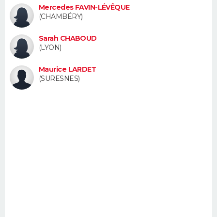
Mercedes FAVIN-LÉVÊQUE
FORUM
(CHAMBÉRY)
Lifestyle
Sport
Television
Cinema
Bricolage
Culture
Auto
Voyage
Sarah CHABOUD
(LYON)
Maurice LARDET
(SURESNES)