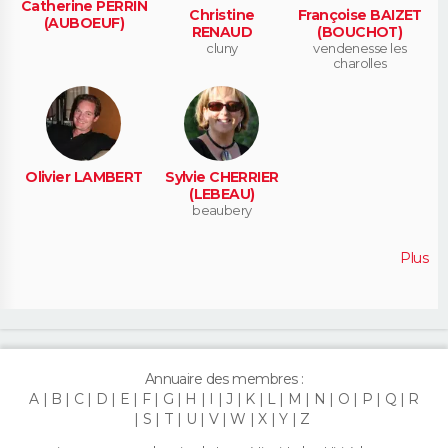
Catherine PERRIN
Christine
Françoise BAIZET
(AUBOEUF)
RENAUD
(BOUCHOT)
cluny
vendenesse les
charolles
Olivier LAMBERT
Sylvie CHERRIER
(LEBEAU)
beaubery
Plus
Annuaire des membres :
A
B
C
D
E
F
G
H
I
J
K
L
M
N
O
P
Q
R
S
T
U
V
W
X
Y
Z