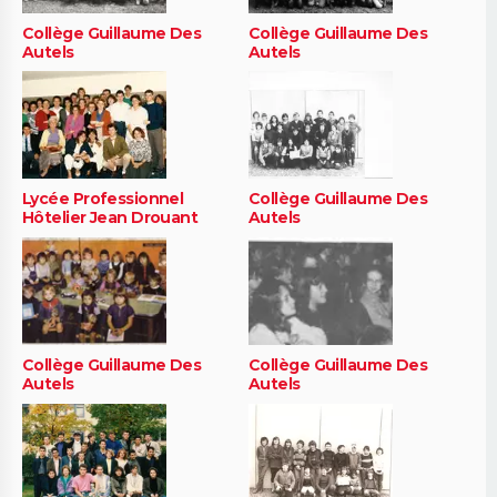
Collège Guillaume Des
Collège Guillaume Des
Autels
Autels
Lycée Professionnel
Collège Guillaume Des
Hôtelier Jean Drouant
Autels
Collège Guillaume Des
Collège Guillaume Des
Autels
Autels