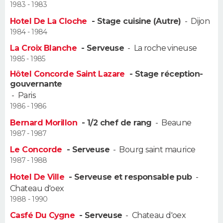
1983 - 1983
FORUM
Hotel De La Cloche
- Stage cuisine (Autre)
-
Dijon
Lifestyle
Sport
Television
Cinema
Bricolage
Culture
Auto
Voyage
1984 - 1984
La Croix Blanche
- Serveuse
-
La roche vineuse
1985 - 1985
Hôtel Concorde Saint Lazare
- Stage réception-
gouvernante
-
Paris
1986 - 1986
Bernard Morillon
- 1/2 chef de rang
-
Beaune
1987 - 1987
Le Concorde
- Serveuse
-
Bourg saint maurice
1987 - 1988
Hotel De Ville
- Serveuse et responsable pub
-
Chateau d'oex
1988 - 1990
Casfé Du Cygne
- Serveuse
-
Chateau d'oex