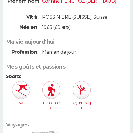
Prénom Nom
Corinne HENCHOZ (BERTHAUD)
:
Vit à :
ROSSINIERE (SUISSE)
,
Suisse
Née en :
1966
(60 ans)
Ma vie aujourd'hui
Profession :
Maman de jour
Mes goûts et passions
Sports
Ski
Randonné
Gymnastiq
e
ue
Voyages