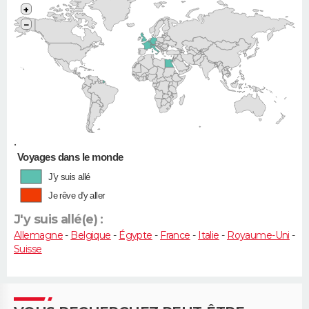
+
−
•
Voyages dans le monde
J'y suis allé
Je rêve d'y aller
J'y suis allé(e) :
Allemagne
-
Belgique
-
Égypte
-
France
-
Italie
-
Royaume-Uni
-
Suisse