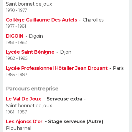
Saint bonnet de joux
1970 - 1977
Guide de la santé
Médicaments
+
Alimentation
Maladies
Sommeil
VOYAGE
Collège Guillaume Des Autels
-
Charolles
City break
Voyage de noces
Climat
Destinations
Voyage nature
Forum
+
1977 - 1981
PHOTO
DIGOIN
-
Digoin
GUIDES D'ACHAT
1981 - 1982
Lycée Saint Bénigne
-
Dijon
BONS PLANS
1982 - 1985
Lycée Professionnel Hôtelier Jean Drouant
-
Paris
CARTE DE VOEUX
1985 - 1987
Carte Bonne année
Carte Pâques
Carte de Noël
Carte Saint-Valentin
Carte d'anniversaire
DICTIONNAIRE
Parcours entreprise
Biographies
Expressions
Dictionnaire
Citations
Proverbes
PROGRAMME TV
Le Val De Joux
- Serveuse extra
-
Saint bonnet de joux
COPAINS D'AVANT
1981 - 1987
Se connecter
Collèges
Universités
Service militaire
S'inscrire
Lycées
Primaires
Entreprises
Avis de recherche
Les Ajoncs D'or
- Stage serveuse (Autre)
-
AVIS DE DÉCÈS
Plouharnel