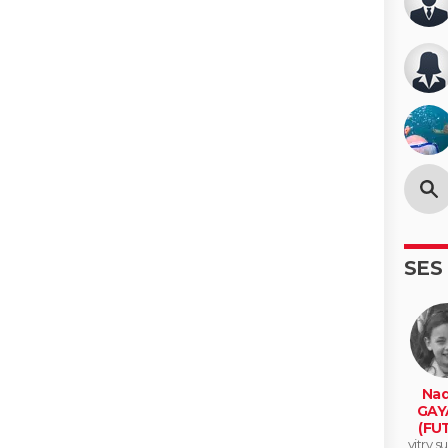
SES
Nad
GAY
(FUT
vitry s