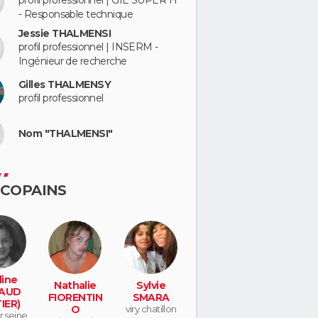
profil professionnel | GIE SUPER H
- Responsable technique
Jessie THALMENSI
profil professionnel | INSERM -
Ingénieur de recherche
Gilles THALMENSY
profil professionnel
Nom "THALMENSI"
 COPAINS
ine
Nathalie
Sylvie
AUD
FIORENTIN
SMARA
IER)
O
viry chatillon
ur seine