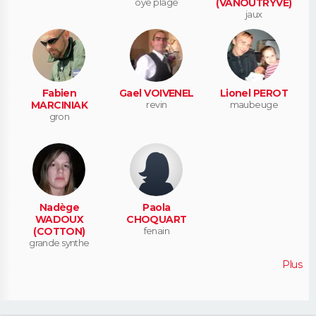
oye plage
(VANOUTRYVE)
jaux
Fabien
Gael VOIVENEL
Lionel PEROT
MARCINIAK
revin
maubeuge
gron
Nadège
Paola
WADOUX
CHOQUART
(COTTON)
fenain
grande synthe
Plus