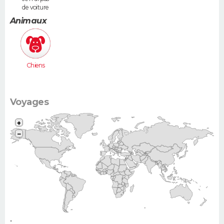
de voiture
Animaux
Chiens
Voyages
+
−
•