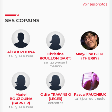
Voir ses photos
SES COPAINS
Ali BOUZOUINA
Christine
Mary-Line BIEGE
fleury les aubrais
ROUILLON (SART)
(THIERRY)
saint pryve saint
mesmin
Muriel
Odile TRAWINSKI
Pascal FAUCHEUX
BOUZOUINA
(LEGER)
saint jean de la ruelle
(GARNIER)
cercottes
fleury les aubrais