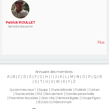
Patrick ROULLET
lamotte beuvron
Plus
Annuaire des membres :
A
B
C
D
E
F
G
H
I
J
K
L
M
N
O
P
Q
R
S
T
U
V
W
X
Y
Z
Qui sommes-nous ?
Equipe
Charte éditoriale
Publicité
Contact
Tous les articles
RSS
Recrutement
Données personnelles
Paramétrer les cookies
Gérer Utiq
Mentions légales
Groupe Figaro
© 2026 CCM Benchmark