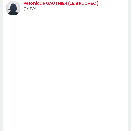
Veronique GAUTHIER (LE BRUCHEC )
FORUM
(ORVAULT)
Lifestyle
Sport
Television
Cinema
Bricolage
Culture
Auto
Voyage