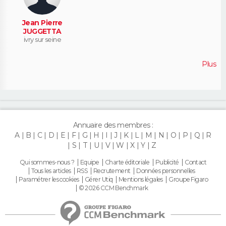
Jean Pierre
JUGGETTA
ivry sur seine
Plus
Annuaire des membres :
A
B
C
D
E
F
G
H
I
J
K
L
M
N
O
P
Q
R
S
T
U
V
W
X
Y
Z
Qui sommes-nous ?
Equipe
Charte éditoriale
Publicité
Contact
Tous les articles
RSS
Recrutement
Données personnelles
Paramétrer les cookies
Gérer Utiq
Mentions légales
Groupe Figaro
© 2026 CCM Benchmark