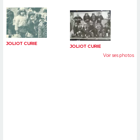
FORUM
Lifestyle
Sport
Television
Cinema
Bricolage
Culture
Auto
Voyage
JOLIOT CURIE
JOLIOT CURIE
Voir ses photos