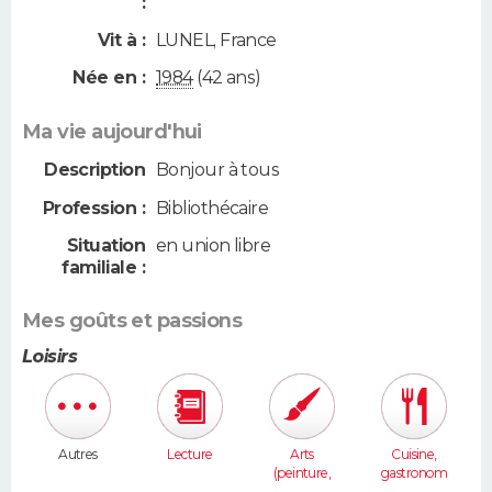
:
Vit à :
LUNEL
,
France
Née en :
1984
(42 ans)
Ma vie aujourd'hui
Description
Bonjour à tous
Profession :
Bibliothécaire
Situation
en union libre
familiale :
Mes goûts et passions
Loisirs
Autres
Lecture
Arts
Cuisine,
(peinture,
gastronom
sculpture...
ie