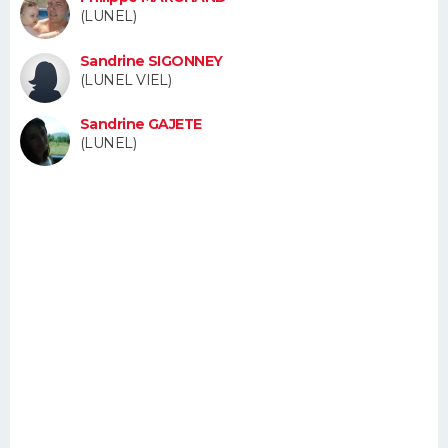
(LUNEL)
FORUM
Lifestyle
Sport
Television
Cinema
Bricolage
Culture
Auto
Voyage
Sandrine SIGONNEY
(LUNEL VIEL)
Sandrine GAJETE
(LUNEL)