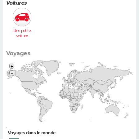
Voitures
Une petite
voiture
(Twingo,
Clio, 206...)
Voyages
+
−
•
Voyages dans le monde