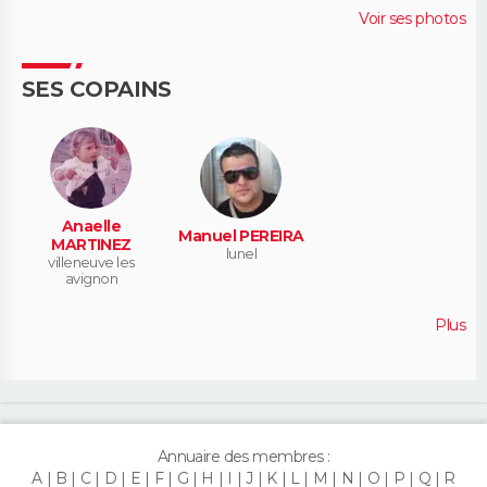
Voir ses photos
SES COPAINS
Anaelle
Manuel PEREIRA
MARTINEZ
lunel
villeneuve les
avignon
Plus
Annuaire des membres :
A
B
C
D
E
F
G
H
I
J
K
L
M
N
O
P
Q
R