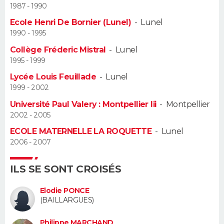
1987 - 1990
Guide de la santé
Médicaments
+
Alimentation
Maladies
Sommeil
Ecole Henri De Bornier (Lunel)
-
Lunel
VOYAGE
1990 - 1995
City break
Voyage de noces
Climat
Destinations
Voyage nature
Forum
+
PHOTO
Collège Fréderic Mistral
-
Lunel
1995 - 1999
GUIDES D'ACHAT
Lycée Louis Feuillade
-
Lunel
1999 - 2002
BONS PLANS
Université Paul Valery : Montpellier Iii
-
Montpellier
2002 - 2005
CARTE DE VOEUX
ECOLE MATERNELLE LA ROQUETTE
-
Lunel
Carte Bonne année
Carte Pâques
Carte de Noël
Carte Saint-Valentin
Carte d'anniversaire
DICTIONNAIRE
2006 - 2007
Biographies
Expressions
Dictionnaire
Citations
Proverbes
PROGRAMME TV
ILS SE SONT CROISÉS
COPAINS D'AVANT
Elodie PONCE
(BAILLARGUES)
Se connecter
Collèges
Universités
Service militaire
S'inscrire
Lycées
Primaires
Entreprises
Avis de recherche
AVIS DE DÉCÈS
Philippe MARCHAND