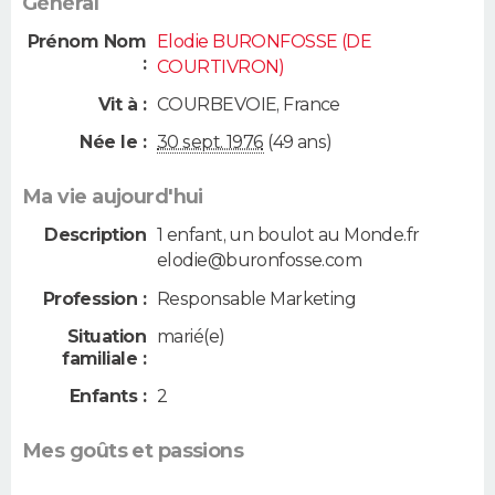
Général
Prénom Nom
Elodie BURONFOSSE (DE
:
COURTIVRON)
Vit à :
COURBEVOIE
,
France
Née le :
30 sept. 1976
(49 ans)
Ma vie aujourd'hui
Description
1 enfant, un boulot au Monde.fr
elodie@buronfosse.com
Profession :
Responsable Marketing
Situation
marié(e)
familiale :
Enfants :
2
Mes goûts et passions