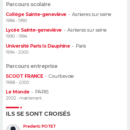
Parcours scolaire
Guide de la santé
Médicaments
+
Alimentation
Maladies
Sommeil
VOYAGE
Collège Sainte-geneviève
-
Asnieres sur seine
1986 - 1990
City break
Voyage de noces
Climat
Destinations
Voyage nature
Forum
+
PHOTO
Lycée Sainte-geneviève
-
Asnieres sur seine
1990 - 1994
GUIDES D'ACHAT
Université Paris Ix Dauphine
-
Paris
1994 - 2000
BONS PLANS
Parcours entreprise
CARTE DE VOEUX
SCOOT FRANCE
-
Courbevoie
Carte Bonne année
Carte Pâques
Carte de Noël
Carte Saint-Valentin
Carte d'anniversaire
DICTIONNAIRE
1988 - 2000
Le Monde
-
PARIS
Biographies
Expressions
Dictionnaire
Citations
Proverbes
PROGRAMME TV
2002 - maintenant
COPAINS D'AVANT
ILS SE SONT CROISÉS
Se connecter
Collèges
Universités
Service militaire
S'inscrire
Lycées
Primaires
Entreprises
Avis de recherche
AVIS DE DÉCÈS
Frederic POTET