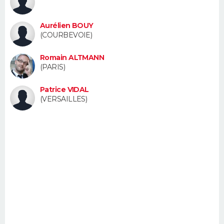
FORUM
Aurélien BOUY
Lifestyle
Sport
Television
Cinema
Bricolage
Culture
Auto
Voyage
(COURBEVOIE)
Romain ALTMANN
(PARIS)
Patrice VIDAL
(VERSAILLES)