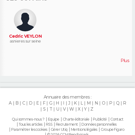
Cedric VEYLON
asnieres sur seine
Plus
Annuaire des membres :
A
B
C
D
E
F
G
H
I
J
K
L
M
N
O
P
Q
R
S
T
U
V
W
X
Y
Z
Qui sommes-nous ?
Equipe
Charte éditoriale
Publicité
Contact
Tous les articles
RSS
Recrutement
Données personnelles
Paramétrer les cookies
Gérer Utiq
Mentions légales
Groupe Figaro
© 2026 CCM Benchmark