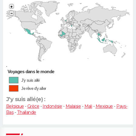
+
−
•
Voyages dans le monde
J'y suis allé
Je rêve d'y aller
J'y suis allé(e) :
Belgique
-
Grèce
-
Indonésie
-
Malaisie
-
Mali
-
Mexique
-
Pays-
Bas
-
Thaïlande