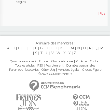
begles
Plus
Annuaire des membres :
A
B
C
D
E
F
G
H
I
J
K
L
M
N
O
P
Q
R
S
T
U
V
W
X
Y
Z
Qui sommes-nous ?
Equipe
Charte éditoriale
Publicité
Contact
Tous les articles
RSS
Recrutement
Données personnelles
Paramétrer les cookies
Gérer Utiq
Mentions légales
Groupe Figaro
© 2026 CCM Benchmark