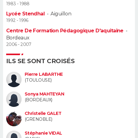
1983 - 1988
Guide de la santé
Médicaments
+
Alimentation
Maladies
Sommeil
Lycée Stendhal
-
Aiguillon
VOYAGE
1992 - 1996
City break
Voyage de noces
Climat
Destinations
Voyage nature
Forum
+
PHOTO
Centre De Formation Pédagogique D'aquitaine
-
Bordeaux
GUIDES D'ACHAT
2006 - 2007
BONS PLANS
ILS SE SONT CROISÉS
CARTE DE VOEUX
Pierre LABARTHE
(TOULOUSE)
Carte Bonne année
Carte Pâques
Carte de Noël
Carte Saint-Valentin
Carte d'anniversaire
DICTIONNAIRE
Sonya MAHTEYAN
Biographies
Expressions
Dictionnaire
Citations
Proverbes
(BORDEAUX)
PROGRAMME TV
Christelle GALET
COPAINS D'AVANT
(GRENOBLE)
Se connecter
Collèges
Universités
Service militaire
S'inscrire
Lycées
Primaires
Entreprises
Avis de recherche
AVIS DE DÉCÈS
Stéphanie VIDAL