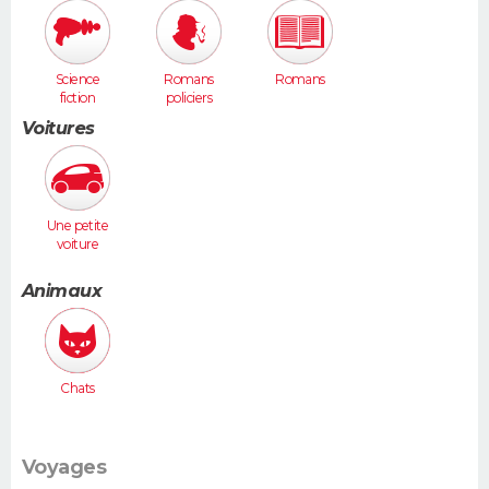
Science
Romans
Romans
fiction
policiers
Voitures
Une petite
voiture
(Twingo,
Clio, 206...)
Animaux
Chats
Voyages