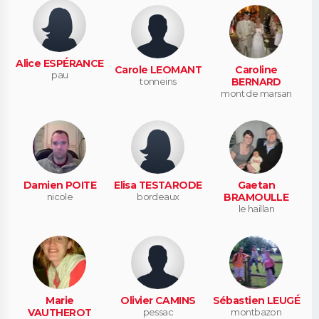
Alice ESPÉRANCE
Carole LEOMANT
Caroline
pau
tonneins
BERNARD
mont de marsan
Damien POITE
Elisa TESTARODE
Gaetan
nicole
bordeaux
BRAMOULLE
le haillan
Marie
Olivier CAMINS
Sébastien LEUGÉ
VAUTHEROT
pessac
montbazon