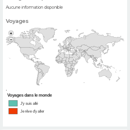
Aucune information disponible
Voyages
+
−
•
Voyages dans le monde
J'y suis allé
Je rêve d'y aller