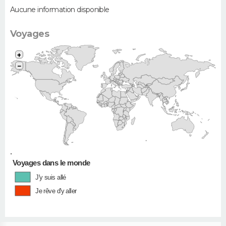
Aucune information disponible
Voyages
+
−
•
Voyages dans le monde
J'y suis allé
Je rêve d'y aller