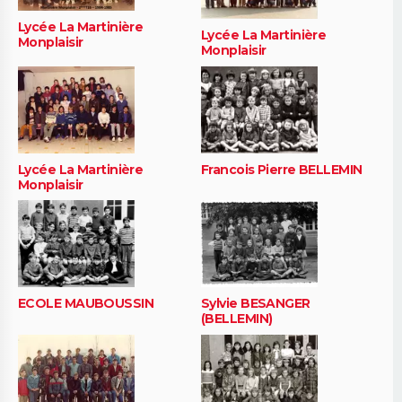
Lycée La Martinière
Lycée La Martinière
Monplaisir
Monplaisir
Lycée La Martinière
Francois Pierre BELLEMIN
Monplaisir
ECOLE MAUBOUSSIN
Sylvie BESANGER
(BELLEMIN)