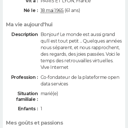
Vit à :
PARIS ET LYON
,
France
Né le :
18 mai 1965
(61 ans)
Ma vie aujourd'hui
Description
Bonjour! Le monde est aussi grand
qu'il est tout petit ... Quelques années
nous séparent, et nous rapprochent,
des regards, des joies passées. Voici le
temps des retrouvailles virtuelles.
Vive Internet
Profession :
Co-fondateur de la plateforme open
data services
Situation
marié(e)
familiale :
Enfants :
1
Mes goûts et passions