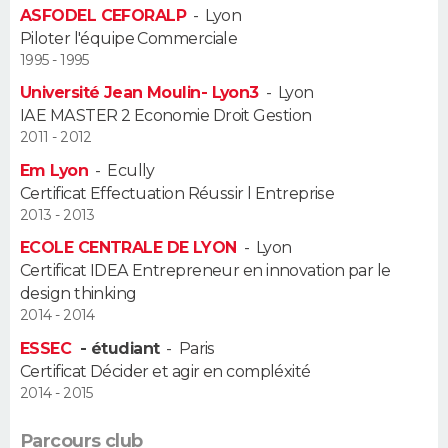
ASFODEL CEFORALP
-
Lyon
FORUM
Piloter l'équipe Commerciale
Lifestyle
Sport
Television
Cinema
Bricolage
Culture
Auto
Voyage
1995 - 1995
Université Jean Moulin- Lyon3
-
Lyon
IAE MASTER 2 Economie Droit Gestion
2011 - 2012
Em Lyon
-
Ecully
Certificat Effectuation Réussir l Entreprise
2013 - 2013
ECOLE CENTRALE DE LYON
-
Lyon
Certificat IDEA Entrepreneur en innovation par le
design thinking
2014 - 2014
ESSEC
- étudiant
-
Paris
Certificat Décider et agir en compléxité
2014 - 2015
Parcours club