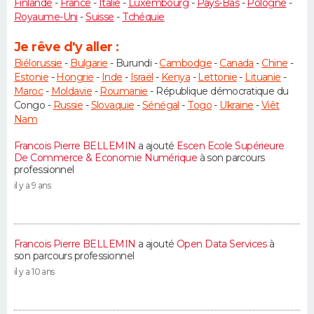
Finlande
-
France
-
Italie
-
Luxembourg
-
Pays-Bas
-
Pologne
-
Royaume-Uni
-
Suisse
-
Tchéquie
Je rêve d'y aller :
Biélorussie
-
Bulgarie
- Burundi -
Cambodge
-
Canada
-
Chine
-
Estonie
-
Hongrie
-
Inde
-
Israël
-
Kenya
-
Lettonie
-
Lituanie
-
Maroc
-
Moldavie
-
Roumanie
- République démocratique du
Congo -
Russie
-
Slovaquie
-
Sénégal
-
Togo
-
Ukraine
-
Viêt
Nam
Francois Pierre BELLEMIN
a ajouté
Escen Ecole Supérieure
De Commerce & Economie Numérique
à son parcours
professionnel
il y a 9 ans
Francois Pierre BELLEMIN
a ajouté
Open Data Services
à
son parcours professionnel
il y a 10 ans