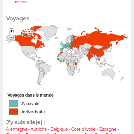
routière
(Vel Satis,
607...)
Voyages
+
−
•
Voyages dans le monde
J'y suis allé
Je rêve d'y aller
J'y suis allé(e) :
Allemagne
-
Autriche
-
Belgique
-
Cote d'Ivoire
-
Espagne
-