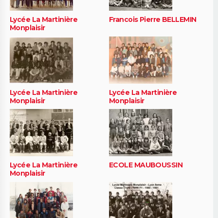
Lycée La Martinière
Francois Pierre BELLEMIN
Monplaisir
Lycée La Martinière
Lycée La Martinière
Monplaisir
Monplaisir
Lycée La Martinière
ECOLE MAUBOUSSIN
Monplaisir