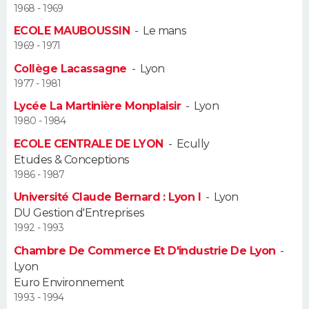
1968 - 1969
Guide de la santé
Médicaments
+
Alimentation
Maladies
Sommeil
ECOLE MAUBOUSSIN
-
Le mans
VOYAGE
1969 - 1971
City break
Voyage de noces
Climat
Destinations
Voyage nature
Forum
+
PHOTO
Collège Lacassagne
-
Lyon
1977 - 1981
GUIDES D'ACHAT
Lycée La Martinière Monplaisir
-
Lyon
1980 - 1984
BONS PLANS
ECOLE CENTRALE DE LYON
-
Ecully
Etudes & Conceptions
CARTE DE VOEUX
1986 - 1987
Carte Bonne année
Carte Pâques
Carte de Noël
Carte Saint-Valentin
Carte d'anniversaire
DICTIONNAIRE
Université Claude Bernard : Lyon I
-
Lyon
DU Gestion d'Entreprises
Biographies
Expressions
Dictionnaire
Citations
Proverbes
PROGRAMME TV
1992 - 1993
Chambre De Commerce Et D'industrie De Lyon
-
COPAINS D'AVANT
Lyon
Euro Environnement
Se connecter
Collèges
Universités
Service militaire
S'inscrire
Lycées
Primaires
Entreprises
Avis de recherche
AVIS DE DÉCÈS
1993 - 1994