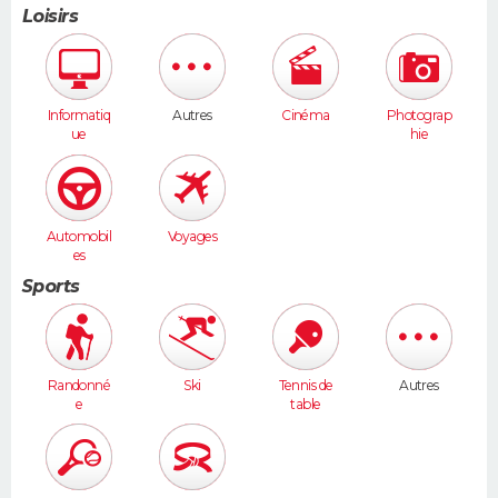
Loisirs
Informatiq
Autres
Cinéma
Photograp
ue
hie
Automobil
Voyages
es
Sports
Randonné
Ski
Tennis de
Autres
e
table