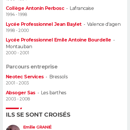
Collège Antonin Perbosc
-
Lafrancaise
Guide de la santé
Médicaments
+
Alimentation
Maladies
Sommeil
VOYAGE
1994 - 1998
Lycée Professionnel Jean Baylet
-
Valence d'agen
City break
Voyage de noces
Climat
Destinations
Voyage nature
Forum
+
PHOTO
1998 - 2000
Lycée Professionnel Emile Antoine Bourdelle
-
GUIDES D'ACHAT
Montauban
2000 - 2001
BONS PLANS
Parcours entreprise
CARTE DE VOEUX
Neotec Services
-
Bressols
Carte Bonne année
Carte Pâques
Carte de Noël
Carte Saint-Valentin
Carte d'anniversaire
DICTIONNAIRE
2001 - 2003
Absoger Sas
-
Les barthes
Biographies
Expressions
Dictionnaire
Citations
Proverbes
PROGRAMME TV
2003 - 2008
COPAINS D'AVANT
ILS SE SONT CROISÉS
Se connecter
Collèges
Universités
Service militaire
S'inscrire
Lycées
Primaires
Entreprises
Avis de recherche
AVIS DE DÉCÈS
Emilie GRANIÉ