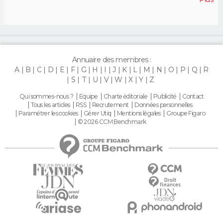
Annuaire des membres :
A
B
C
D
E
F
G
H
I
J
K
L
M
N
O
P
Q
R
S
T
U
V
W
X
Y
Z
Qui sommes-nous ?
Equipe
Charte éditoriale
Publicité
Contact
Tous les articles
RSS
Recrutement
Données personnelles
Paramétrer les cookies
Gérer Utiq
Mentions légales
Groupe Figaro
© 2026 CCM Benchmark