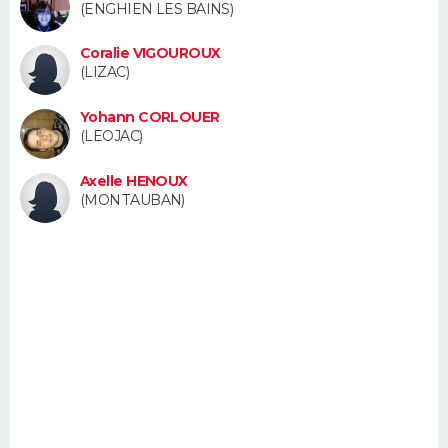
(ENGHIEN LES BAINS)
FORUM
Coralie VIGOUROUX
Lifestyle
Sport
Television
Cinema
Bricolage
Culture
Auto
Voyage
(LIZAC)
Yohann CORLOUER
(LEOJAC)
Axelle HENOUX
(MONTAUBAN)