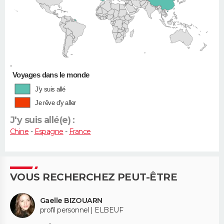
•
Voyages dans le monde
J'y suis allé
Je rêve d'y aller
J'y suis allé(e) :
Chine
-
Espagne
-
France
VOUS RECHERCHEZ PEUT-ÊTRE
Gaelle BIZOUARN
profil personnel | ELBEUF