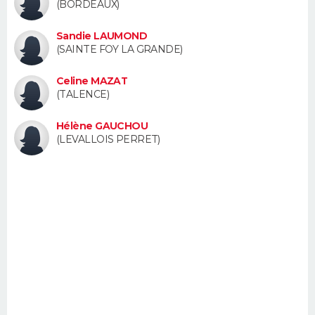
(BORDEAUX)
FORUM
Sandie LAUMOND
Lifestyle
Sport
Television
Cinema
Bricolage
Culture
Auto
Voyage
(SAINTE FOY LA GRANDE)
Celine MAZAT
(TALENCE)
Hélène GAUCHOU
(LEVALLOIS PERRET)