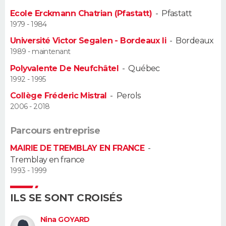
Ecole Erckmann Chatrian (Pfastatt)
-
Pfastatt
Guide de la santé
Médicaments
+
Alimentation
Maladies
Sommeil
VOYAGE
1979 - 1984
Université Victor Segalen - Bordeaux Ii
-
Bordeaux
City break
Voyage de noces
Climat
Destinations
Voyage nature
Forum
+
PHOTO
1989 - maintenant
Polyvalente De Neufchâtel
-
Québec
GUIDES D'ACHAT
1992 - 1995
BONS PLANS
Collège Fréderic Mistral
-
Perols
2006 - 2018
CARTE DE VOEUX
Parcours entreprise
Carte Bonne année
Carte Pâques
Carte de Noël
Carte Saint-Valentin
Carte d'anniversaire
DICTIONNAIRE
MAIRIE DE TREMBLAY EN FRANCE
-
Tremblay en france
Biographies
Expressions
Dictionnaire
Citations
Proverbes
PROGRAMME TV
1993 - 1999
COPAINS D'AVANT
ILS SE SONT CROISÉS
Se connecter
Collèges
Universités
Service militaire
S'inscrire
Lycées
Primaires
Entreprises
Avis de recherche
AVIS DE DÉCÈS
Nina GOYARD