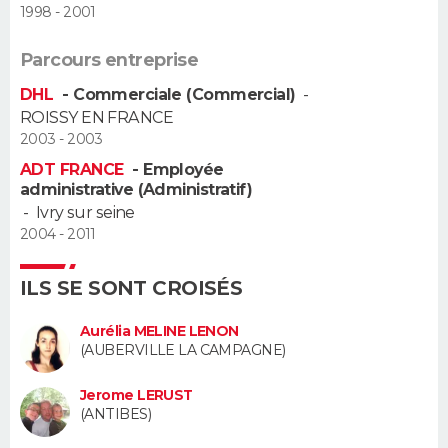
1998 - 2001
Guide de la santé
Médicaments
+
Alimentation
Maladies
Sommeil
VOYAGE
Parcours entreprise
City break
Voyage de noces
Climat
Destinations
Voyage nature
Forum
+
DHL
- Commerciale (Commercial)
-
PHOTO
ROISSY EN FRANCE
2003 - 2003
GUIDES D'ACHAT
ADT FRANCE
- Employée
BONS PLANS
administrative (Administratif)
-
Ivry sur seine
CARTE DE VOEUX
2004 - 2011
Carte Bonne année
Carte Pâques
Carte de Noël
Carte Saint-Valentin
Carte d'anniversaire
DICTIONNAIRE
ILS SE SONT CROISÉS
Biographies
Expressions
Dictionnaire
Citations
Proverbes
PROGRAMME TV
Aurélia MELINE LENON
(AUBERVILLE LA CAMPAGNE)
COPAINS D'AVANT
Jerome LERUST
Se connecter
Collèges
Universités
Service militaire
S'inscrire
Lycées
Primaires
Entreprises
Avis de recherche
(ANTIBES)
AVIS DE DÉCÈS