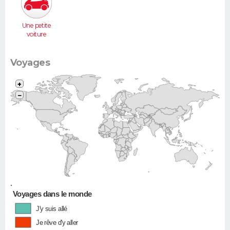
Une petite
voiture
(Twingo,
Clio, 206...)
Voyages
+
−
•
Voyages dans le monde
J'y suis allé
Je rêve d'y aller