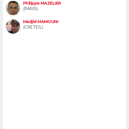
Philippe MAZELIER
FORUM
(PARIS)
Lifestyle
Sport
Television
Cinema
Bricolage
Culture
Auto
Voyage
Madjid MAMOUNI
(CRETEIL)