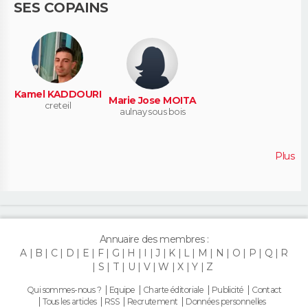
SES COPAINS
Kamel KADDOURI
Marie Jose MOITA
creteil
aulnay sous bois
Plus
Annuaire des membres :
A
B
C
D
E
F
G
H
I
J
K
L
M
N
O
P
Q
R
S
T
U
V
W
X
Y
Z
Qui sommes-nous ?
Equipe
Charte éditoriale
Publicité
Contact
Tous les articles
RSS
Recrutement
Données personnelles