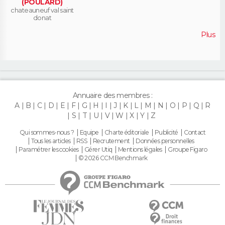
(POULARD)
chateauneuf val saint
donat
Plus
Annuaire des membres :
A
B
C
D
E
F
G
H
I
J
K
L
M
N
O
P
Q
R
S
T
U
V
W
X
Y
Z
Qui sommes-nous ?
Equipe
Charte éditoriale
Publicité
Contact
Tous les articles
RSS
Recrutement
Données personnelles
Paramétrer les cookies
Gérer Utiq
Mentions légales
Groupe Figaro
© 2026 CCM Benchmark