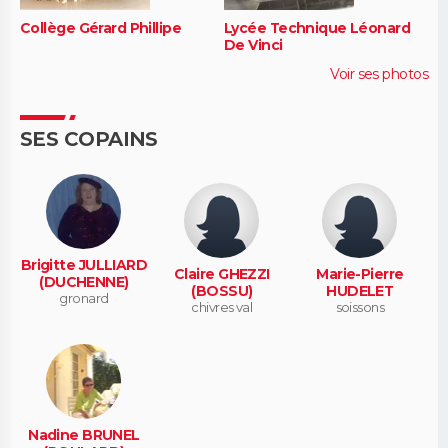
Collège Gérard Phillipe
Lycée Technique Léonard
De Vinci
Voir ses photos
SES COPAINS
Brigitte JULLIARD
Claire GHEZZI
Marie-Pierre
(DUCHENNE)
(BOSSU)
HUDELET
gronard
chivres val
soissons
Nadine BRUNEL