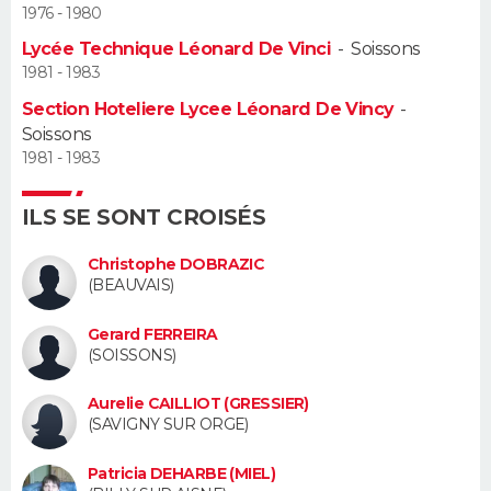
1976 - 1980
Guide de la santé
Médicaments
+
Alimentation
Maladies
Sommeil
Lycée Technique Léonard De Vinci
-
Soissons
VOYAGE
1981 - 1983
City break
Voyage de noces
Climat
Destinations
Voyage nature
Forum
+
PHOTO
Section Hoteliere Lycee Léonard De Vincy
-
Soissons
GUIDES D'ACHAT
1981 - 1983
BONS PLANS
ILS SE SONT CROISÉS
CARTE DE VOEUX
Christophe DOBRAZIC
(BEAUVAIS)
Carte Bonne année
Carte Pâques
Carte de Noël
Carte Saint-Valentin
Carte d'anniversaire
DICTIONNAIRE
Gerard FERREIRA
Biographies
Expressions
Dictionnaire
Citations
Proverbes
(SOISSONS)
PROGRAMME TV
Aurelie CAILLIOT (GRESSIER)
COPAINS D'AVANT
(SAVIGNY SUR ORGE)
Se connecter
Collèges
Universités
Service militaire
S'inscrire
Lycées
Primaires
Entreprises
Avis de recherche
AVIS DE DÉCÈS
Patricia DEHARBE (MIEL)