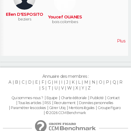
Ellen D'ESPOSITO
Youcef OUANES
beziers
bois colombes
Plus
Annuaire des membres :
A
B
C
D
E
F
G
H
I
J
K
L
M
N
O
P
Q
R
S
T
U
V
W
X
Y
Z
Qui sommes-nous ?
Equipe
Charte éditoriale
Publicité
Contact
Tous les articles
RSS
Recrutement
Données personnelles
Paramétrer les cookies
Gérer Utiq
Mentions légales
Groupe Figaro
© 2026 CCM Benchmark