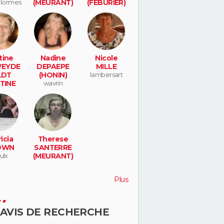
lormes
(MEURANT)
(FEBURIER)
wasquehal
ploudalméze
au
tine
Nadine
Nicole
EYDE
DEPAEPE
MILLE
LDT
(HONIN)
lambersart
TINE
wavrin
ENT)
ouga
icia
Therese
OWN
SANTERRE
ulx
(MEURANT)
Plus
 AVIS DE RECHERCHE