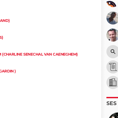
LAND)
S)
M (CHARLINE SENECHAL VAN CAENEGHEM)
GARDIN )
SES