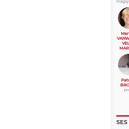
magny 
Mar
VANW
VE
MAR
(MOR
le h
Patr
BR
po
SES