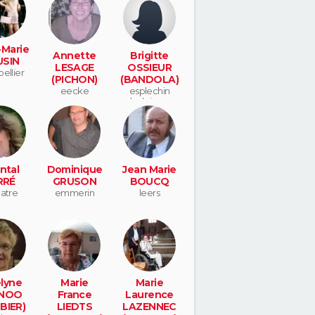
Marie
Annette
Brigitte
SIN
LESAGE
OSSIEUR
ellier
(PICHON)
(BANDOLA)
eecke
esplechin
belgique
ntal
Dominique
Jean Marie
RRÉ
GRUSON
BOUCQ
hatre
emmerin
leers
lyne
Marie
Marie
NOO
France
Laurence
BIER)
LIEDTS
LAZENNEC