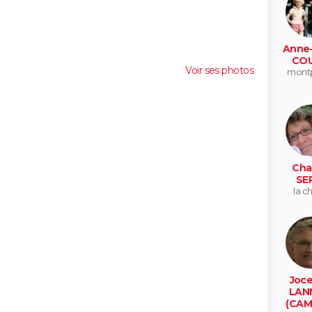
Anne-
COU
Voir ses photos
montp
Cha
SE
la c
Joce
LAN
(CAM