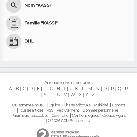
Nom "KASSI"
Famille "KASSI"
DHL
Annuaire des membres :
A
B
C
D
E
F
G
H
I
J
K
L
M
N
O
P
Q
R
S
T
U
V
W
X
Y
Z
Qui sommes-nous ?
Equipe
Charte éditoriale
Publicité
Contact
Tous les articles
RSS
Recrutement
Données personnelles
Paramétrer les cookies
Gérer Utiq
Mentions légales
Groupe Figaro
© 2026 CCM Benchmark