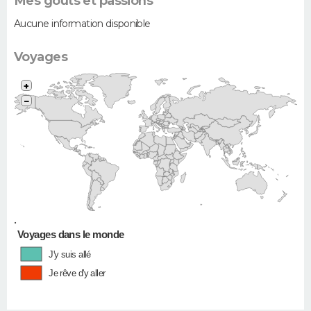
Mes goûts et passions
Aucune information disponible
Voyages
+
−
•
Voyages dans le monde
J'y suis allé
Je rêve d'y aller