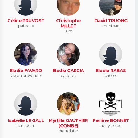
Céline PRUVOST
Christophe
David TRUONG
puteaux
MILLET
montcuq
nice
Elodie FAVARD
Elodie GARCIA
Elodie RABAS
aix en provence
caceres
chelles
Isabelle LE GALL
Myrtille GAUTHIER
Perrine BONNET
saint denis
(COMBE)
noisy le sec
pierrelatte