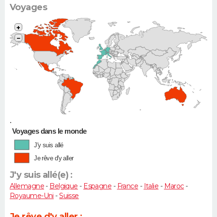
Voyages
+
−
•
Voyages dans le monde
J'y suis allé
Je rêve d'y aller
J'y suis allé(e) :
Allemagne
-
Belgique
-
Espagne
-
France
-
Italie
-
Maroc
-
Royaume-Uni
-
Suisse
Je rêve d'y aller :