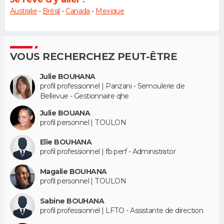
Australie
-
Brésil
-
Canada
-
Mexique
VOUS RECHERCHEZ PEUT-ÊTRE
Julie BOUHANA
profil professionnel | Panzani - Semoulerie de
Bellevue - Gestionnaire qhe
Julie BOUANA
profil personnel | TOULON
Elie BOUHANA
profil professionnel | fb perf - Administrator
Magalie BOUHANA
profil personnel | TOULON
Sabine BOUHANA
profil professionnel | LFTO - Assistante de direction