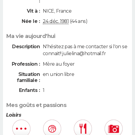
:
Vit à :
NICE
,
France
Née le :
24 déc. 1981
(44 ans)
Ma vie aujourd'hui
Description
N'hésitez pas à me contacter si l'on se
connait!! julielina@hotmail.fr
Profession :
Mère au foyer
Situation
en union libre
familiale :
Enfants :
1
Mes goûts et passions
Loisirs