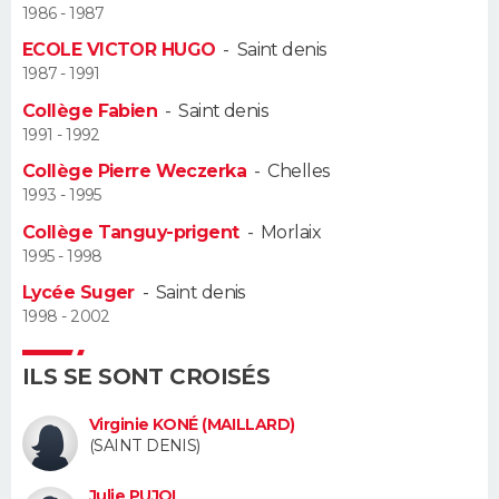
1986 - 1987
Guide de la santé
Médicaments
+
Alimentation
Maladies
Sommeil
ECOLE VICTOR HUGO
-
Saint denis
VOYAGE
1987 - 1991
City break
Voyage de noces
Climat
Destinations
Voyage nature
Forum
+
PHOTO
Collège Fabien
-
Saint denis
1991 - 1992
GUIDES D'ACHAT
Collège Pierre Weczerka
-
Chelles
1993 - 1995
BONS PLANS
Collège Tanguy-prigent
-
Morlaix
1995 - 1998
CARTE DE VOEUX
Lycée Suger
-
Saint denis
Carte Bonne année
Carte Pâques
Carte de Noël
Carte Saint-Valentin
Carte d'anniversaire
DICTIONNAIRE
1998 - 2002
Biographies
Expressions
Dictionnaire
Citations
Proverbes
PROGRAMME TV
ILS SE SONT CROISÉS
COPAINS D'AVANT
Virginie KONÉ (MAILLARD)
(SAINT DENIS)
Se connecter
Collèges
Universités
Service militaire
S'inscrire
Lycées
Primaires
Entreprises
Avis de recherche
AVIS DE DÉCÈS
Julie PUJOL