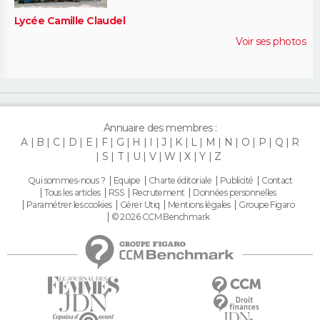
Lycée Camille Claudel
Voir ses photos
Annuaire des membres :
A
B
C
D
E
F
G
H
I
J
K
L
M
N
O
P
Q
R
S
T
U
V
W
X
Y
Z
Qui sommes-nous ?
Equipe
Charte éditoriale
Publicité
Contact
Tous les articles
RSS
Recrutement
Données personnelles
Paramétrer les cookies
Gérer Utiq
Mentions légales
Groupe Figaro
© 2026 CCM Benchmark