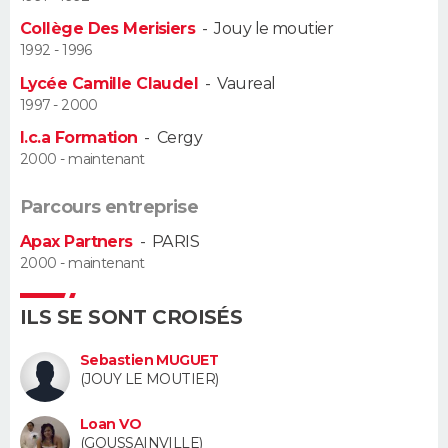
Collège Des Merisiers
-
Jouy le moutier
Guide de la santé
Médicaments
+
Alimentation
Maladies
Sommeil
VOYAGE
1992 - 1996
Lycée Camille Claudel
-
Vaureal
City break
Voyage de noces
Climat
Destinations
Voyage nature
Forum
+
PHOTO
1997 - 2000
I.c.a Formation
-
Cergy
GUIDES D'ACHAT
2000 - maintenant
BONS PLANS
Parcours entreprise
CARTE DE VOEUX
Apax Partners
-
PARIS
2000 - maintenant
Carte Bonne année
Carte Pâques
Carte de Noël
Carte Saint-Valentin
Carte d'anniversaire
DICTIONNAIRE
ILS SE SONT CROISÉS
Biographies
Expressions
Dictionnaire
Citations
Proverbes
PROGRAMME TV
Sebastien MUGUET
COPAINS D'AVANT
(JOUY LE MOUTIER)
Se connecter
Collèges
Universités
Service militaire
S'inscrire
Lycées
Primaires
Entreprises
Avis de recherche
AVIS DE DÉCÈS
Loan VO
(GOUSSAINVILLE)