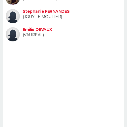
FORUM
Stéphanie FERNANDES
Lifestyle
Sport
Television
Cinema
Bricolage
Culture
Auto
Voyage
(JOUY LE MOUTIER)
Emilie DEVAUX
(VAUREAL)