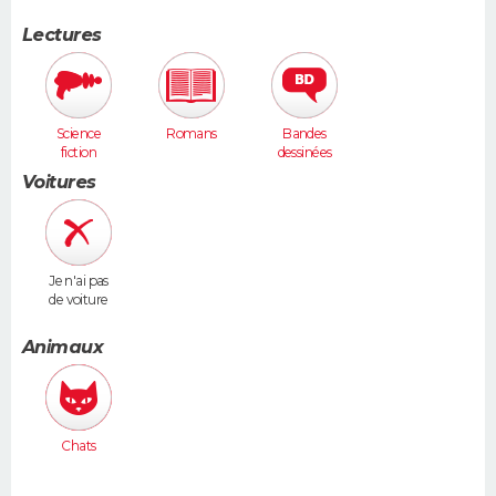
Lectures
Science
Romans
Bandes
fiction
dessinées
Voitures
Je n'ai pas
de voiture
Animaux
Chats