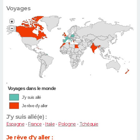
Voyages
+
−
•
Voyages dans le monde
J'y suis allé
Je rêve d'y aller
J'y suis allé(e) :
Espagne
-
France
-
Italie
-
Pologne
-
Tchéquie
Je rêve d'y aller :