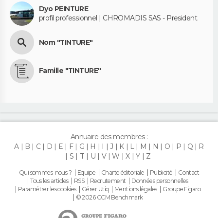
Dyo PEINTURE
profil professionnel | CHROMADIS SAS - President
Nom "TINTURE"
Famille "TINTURE"
Annuaire des membres :
A
B
C
D
E
F
G
H
I
J
K
L
M
N
O
P
Q
R
S
T
U
V
W
X
Y
Z
Qui sommes-nous ?
Equipe
Charte éditoriale
Publicité
Contact
Tous les articles
RSS
Recrutement
Données personnelles
Paramétrer les cookies
Gérer Utiq
Mentions légales
Groupe Figaro
© 2026 CCM Benchmark