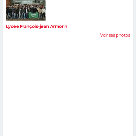
FORUM
Lifestyle
Sport
Television
Cinema
Bricolage
Culture
Auto
Voyage
Lycée François-jean Armorin
Voir ses photos