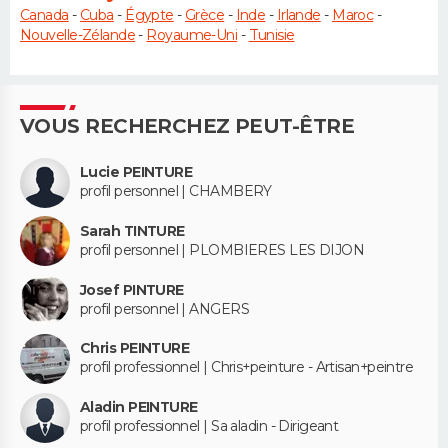
Canada
-
Cuba
-
Égypte
-
Grèce
-
Inde
-
Irlande
-
Maroc
-
Nouvelle-Zélande
-
Royaume-Uni
-
Tunisie
VOUS RECHERCHEZ PEUT-ÊTRE
Lucie PEINTURE
profil personnel | CHAMBERY
Sarah TINTURE
profil personnel | PLOMBIERES LES DIJON
Josef PINTURE
profil personnel | ANGERS
Chris PEINTURE
profil professionnel | Chris+peinture - Artisan+peintre
Aladin PEINTURE
profil professionnel | Sa aladin - Dirigeant