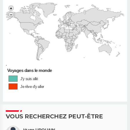
+
−
•
Voyages dans le monde
J'y suis allé
Je rêve d'y aller
VOUS RECHERCHEZ PEUT-ÊTRE
Hugo URQUAIN