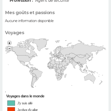
Profession :
Agent de sécurité
Mes goûts et passions
Aucune information disponible
Voyages
+
−
•
Voyages dans le monde
J'y suis allé
Je rêve d'y aller