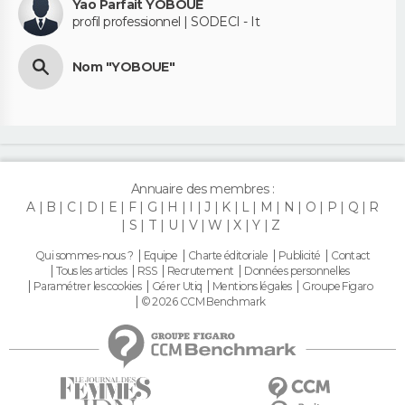
Yao Parfait YOBOUE
profil professionnel | SODECI - It
Nom "YOBOUE"
Annuaire des membres :
A
B
C
D
E
F
G
H
I
J
K
L
M
N
O
P
Q
R
S
T
U
V
W
X
Y
Z
Qui sommes-nous ?
Equipe
Charte éditoriale
Publicité
Contact
Tous les articles
RSS
Recrutement
Données personnelles
Paramétrer les cookies
Gérer Utiq
Mentions légales
Groupe Figaro
© 2026 CCM Benchmark