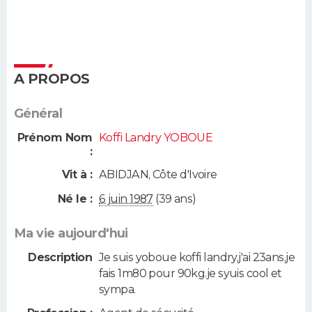
A PROPOS
Général
Prénom Nom
Koffi Landry YOBOUE
:
Vit à :
ABIDJAN
,
Côte d'Ivoire
Né le :
6 juin 1987
(39 ans)
Ma vie aujourd'hui
Description
Je suis yoboue koffi landry,j'ai 23ans,je
fais 1m80 pour 90kg.je syuis cool et
sympa.