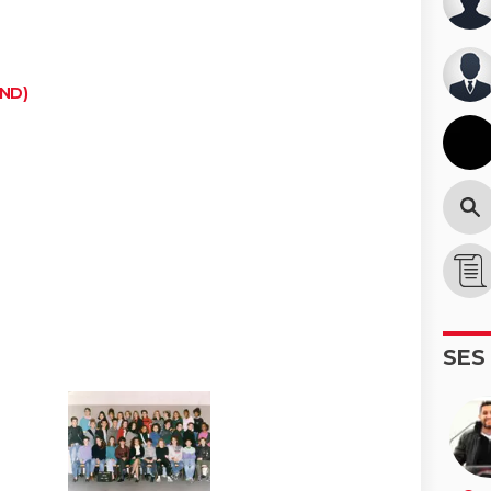
IND)
SES