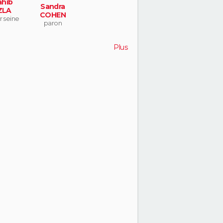
hib
Sandra
ZLA
COHEN
ur seine
paron
Plus