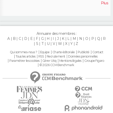
Plus
Annuaire des membres :
A
B
C
D
E
F
G
H
I
J
K
L
M
N
O
P
Q
R
S
T
U
V
W
X
Y
Z
Qui sommes-nous ?
Equipe
Charte éditoriale
Publicité
Contact
Tous les articles
RSS
Recrutement
Données personnelles
Paramétrer les cookies
Gérer Utiq
Mentions légales
Groupe Figaro
© 2026 CCM Benchmark