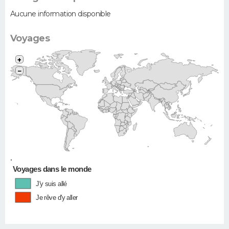
Aucune information disponible
Voyages
+
−
•
Voyages dans le monde
J'y suis allé
Je rêve d'y aller