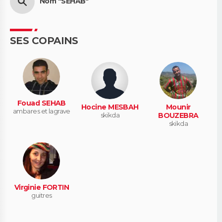
Nom "SEHAB"
SES COPAINS
Fouad SEHAB
Hocine MESBAH
Mounir
ambares et lagrave
skikda
BOUZEBRA
skikda
Virginie FORTIN
guitres