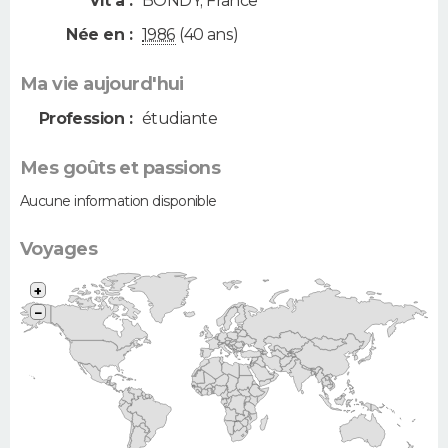
Vit à :
BONDY
,
France
Née en :
1986
(40 ans)
Ma vie aujourd'hui
Profession :
étudiante
Mes goûts et passions
Aucune information disponible
Voyages
+
−