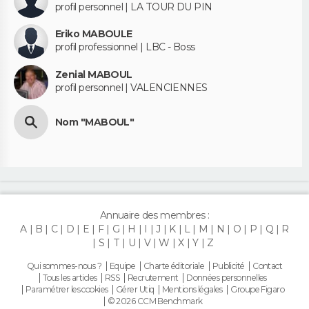
profil personnel | LA TOUR DU PIN
Eriko MABOULE
profil professionnel | LBC - Boss
Zenial MABOUL
profil personnel | VALENCIENNES
Nom "MABOUL"
Annuaire des membres :
A
B
C
D
E
F
G
H
I
J
K
L
M
N
O
P
Q
R
S
T
U
V
W
X
Y
Z
Qui sommes-nous ?
Equipe
Charte éditoriale
Publicité
Contact
Tous les articles
RSS
Recrutement
Données personnelles
Paramétrer les cookies
Gérer Utiq
Mentions légales
Groupe Figaro
© 2026 CCM Benchmark