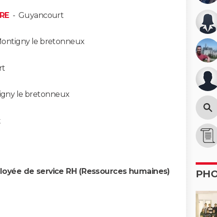
RE
-
Guyancourt
ontigny le bretonneux
rt
gny le bretonneux
t
loyée de service RH (Ressources humaines)
PH