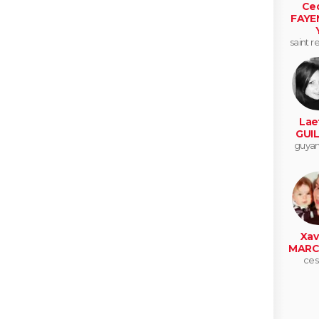
Ced
FAYE
saint r
av
Laet
GUI
guyan
Xav
MARC
ces