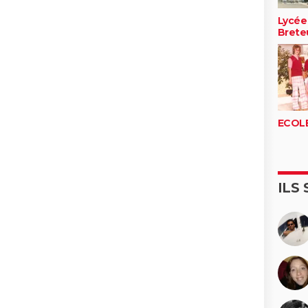
Lycée
Breteu
ECOLE
ILS