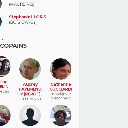
(MAUREPAS)
Stephanie LLORIS
(BOIS D'ARCY)
 COPAINS
line
Audrey
Catherine
ELIN
FAYEMEND
GUCCIARDI
epas
Y (PEROT)
montigny le
bretonneux
saint remy sur
avre