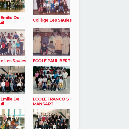
 Emilie De
Collège Les Saules
il
ge Les Saules
ECOLE PAUL BERT
 Emilie De
ECOLE FRANCOIS
il
MANSART