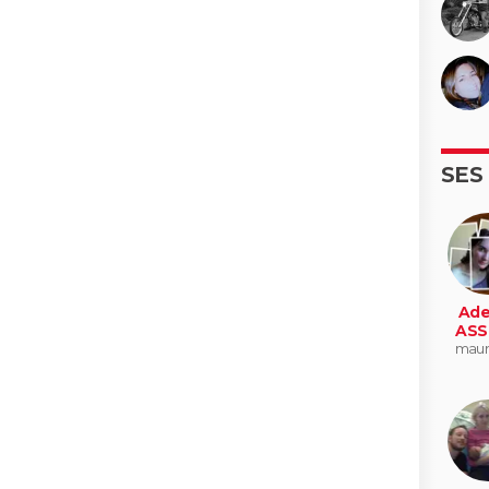
SES
Ade
ASS
maur