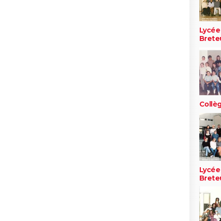
Lycée
Breteu
Collè
Lycée
Breteu