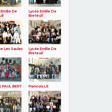
 Emilie De
Lycée Emilie De
il
Breteuil
ge Les Saules
Lycée Emilie De
Breteuil
 PAUL BERT
Francois LE