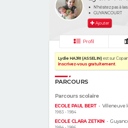
N'hésitez pas à lai
GUYANCOURT
Ajouter
Profil
Lydie HAJRI (ASSELIN)
est sur Copain
inscrivez-vous gratuitement
.
PARCOURS
Parcours scolaire
ECOLE PAUL BERT
-
Villeneuve l
1983 - 1984
ECOLE CLARA ZETKIN
-
Guyanc
1984 - 1986