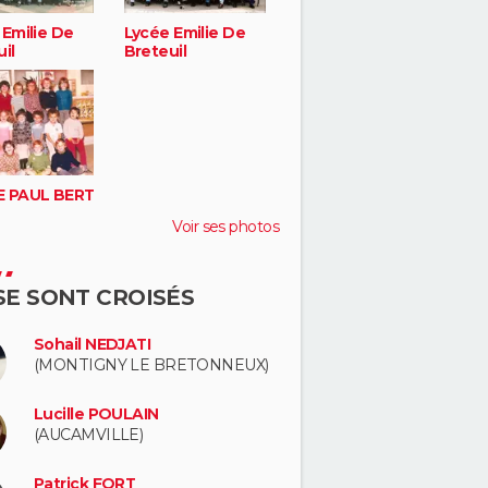
 Emilie De
Lycée Emilie De
il
Breteuil
 PAUL BERT
Voir ses photos
 SE SONT CROISÉS
Sohail NEDJATI
(MONTIGNY LE BRETONNEUX)
Lucille POULAIN
(AUCAMVILLE)
Patrick FORT