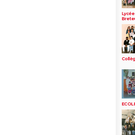
Lycée
Breteu
Collè
ECOLE