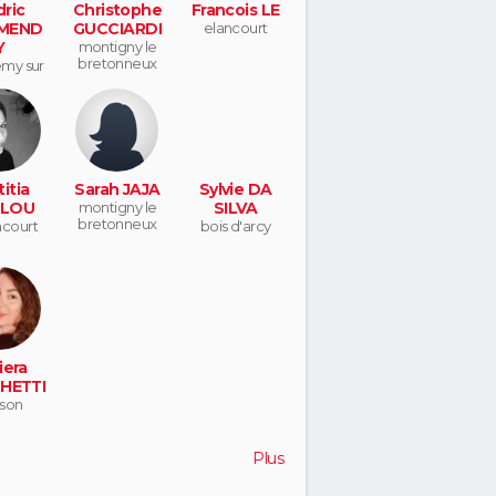
ric
Christophe
Francois LE
MEND
GUCCIARDI
elancourt
Y
montigny le
bretonneux
emy sur
re
itia
Sarah JAJA
Sylvie DA
LLOU
montigny le
SILVA
bretonneux
court
bois d'arcy
iera
HETTI
son
Plus