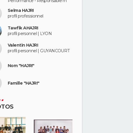
Performance - Responsable rh
Selma HAJRI
profil professionnel
Tawfik AHAJRI
profil personnel | LYON
Valentin HAJRI
profil personnel | GUYANCOURT
Nom "HAJRI"
Famille "HAJRI"
OTOS