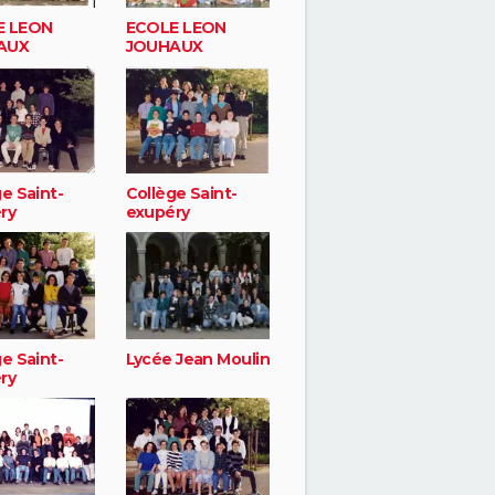
E LEON
ECOLE LEON
AUX
JOUHAUX
e Saint-
Collège Saint-
ry
exupéry
e Saint-
Lycée Jean Moulin
ry