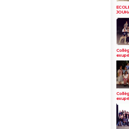
ECOL
JOUH
Collèg
exupé
Collèg
exupé