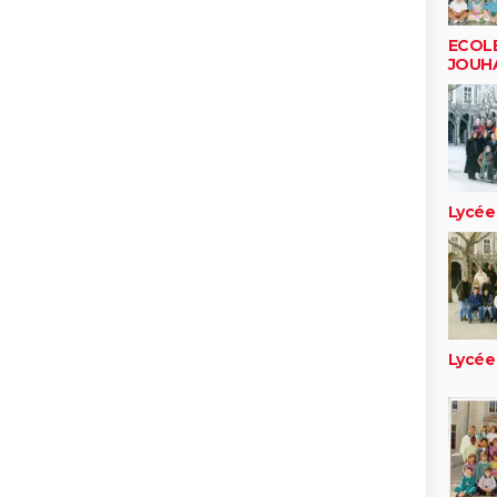
ECOL
JOUH
Lycée
Lycée