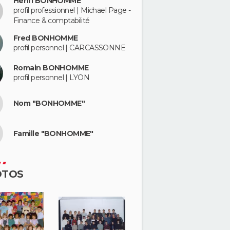
Henri BONHOMME
profil professionnel | Michael Page -
Finance & comptabilité
Fred BONHOMME
profil personnel | CARCASSONNE
Romain BONHOMME
profil personnel | LYON
Nom "BONHOMME"
Famille "BONHOMME"
OTOS