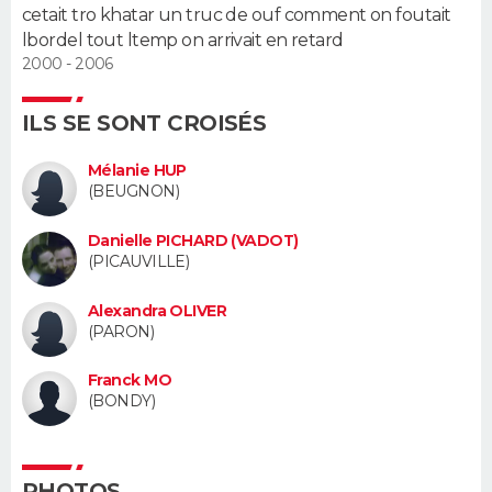
cetait tro khatar un truc de ouf comment on foutait
lbordel tout ltemp on arrivait en retard
Guide de la santé
Médicaments
+
Alimentation
Maladies
Sommeil
VOYAGE
2000 - 2006
City break
Voyage de noces
Climat
Destinations
Voyage nature
Forum
+
PHOTO
ILS SE SONT CROISÉS
GUIDES D'ACHAT
Mélanie HUP
(BEUGNON)
BONS PLANS
Danielle PICHARD (VADOT)
CARTE DE VOEUX
(PICAUVILLE)
Carte Bonne année
Carte Pâques
Carte de Noël
Carte Saint-Valentin
Carte d'anniversaire
DICTIONNAIRE
Alexandra OLIVER
(PARON)
Biographies
Expressions
Dictionnaire
Citations
Proverbes
PROGRAMME TV
Franck MO
(BONDY)
COPAINS D'AVANT
Se connecter
Collèges
Universités
Service militaire
S'inscrire
Lycées
Primaires
Entreprises
Avis de recherche
AVIS DE DÉCÈS
PHOTOS