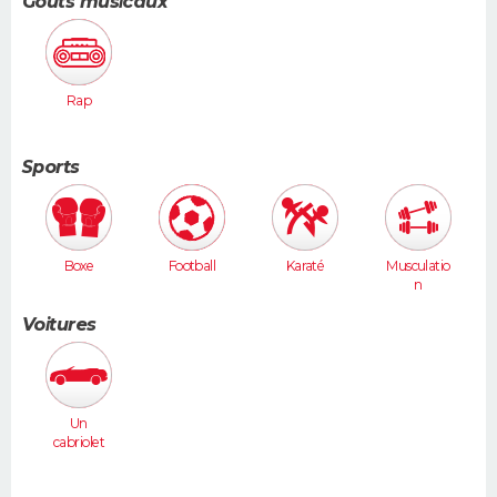
Goûts musicaux
Rap
Sports
Boxe
Football
Karaté
Musculatio
n
Voitures
Un
cabriolet