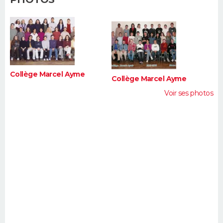
FORUM
Lifestyle
Sport
Television
Cinema
Bricolage
Culture
Auto
Voyage
Collège Marcel Ayme
Collège Marcel Ayme
Voir ses photos