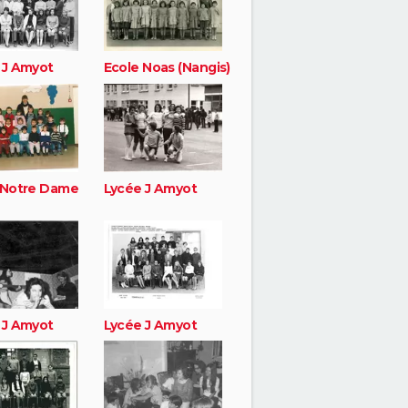
 J Amyot
Ecole Noas (Nangis)
 Notre Dame
Lycée J Amyot
 J Amyot
Lycée J Amyot