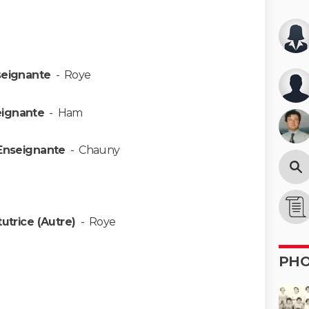
seignante
-
Roye
eignante
-
Ham
Enseignante
-
Chauny
tutrice (Autre)
-
Roye
PH