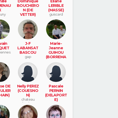
ille
Dominique
Eliane
UENAU
BOUCHERO
LERIBLE
X
N (DE
(MASSE)
uny
VETTER)
guiscard
versailles
vain
J-F
Marie-
QUET
LABANSAT
Jeanne
iennes
BASCOU
GUIHOU
gap
(BORREMA
N)
bangor
ise DE
Nelly PEREZ
Pascale
ULIER
(COUESNO
PERNIN
HAIN)
N)
(DELAPORT
chateau
E)
landon
sens