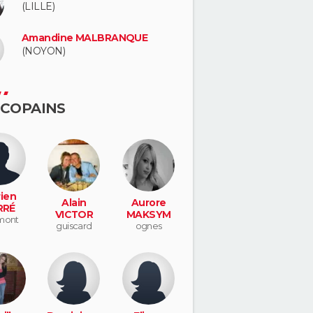
(LILLE)
Amandine MALBRANQUE
(NOYON)
 COPAINS
ien
Alain
Aurore
RRÉ
VICTOR
MAKSYM
mont
guiscard
ognes