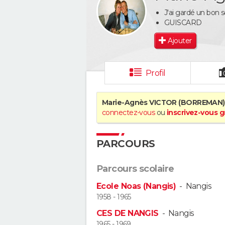
J'ai gardé un bon 
GUISCARD
Ajouter
Profil
Marie-Agnès VICTOR (BORREMAN)
connectez-vous
ou
inscrivez-vous 
PARCOURS
Parcours scolaire
Ecole Noas (Nangis)
-
Nangis
1958 - 1965
CES DE NANGIS
-
Nangis
1965 - 1969