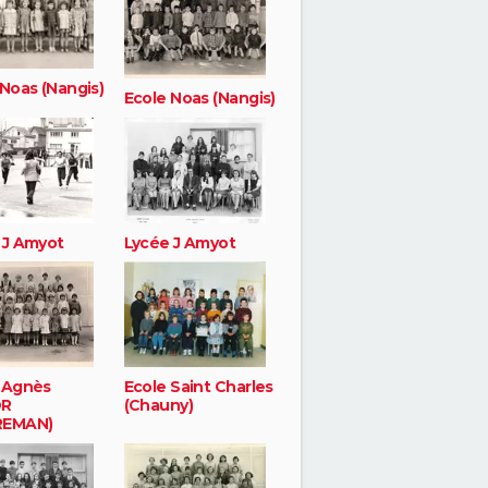
 Noas (Nangis)
Ecole Noas (Nangis)
 J Amyot
Lycée J Amyot
-Agnès
Ecole Saint Charles
OR
(Chauny)
REMAN)