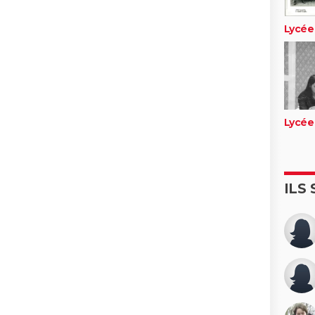
Lycée
Lycée
ILS