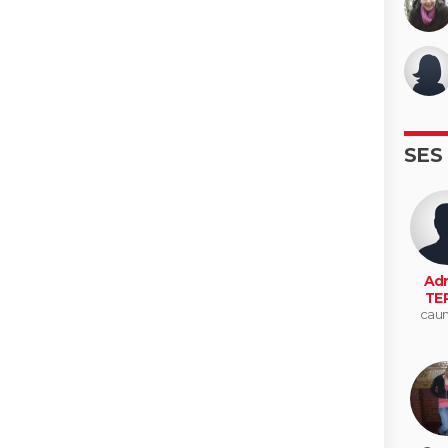
SES
Adr
TE
cau