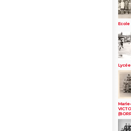
Ecole
Lycée
Marie
VICT
(BOR