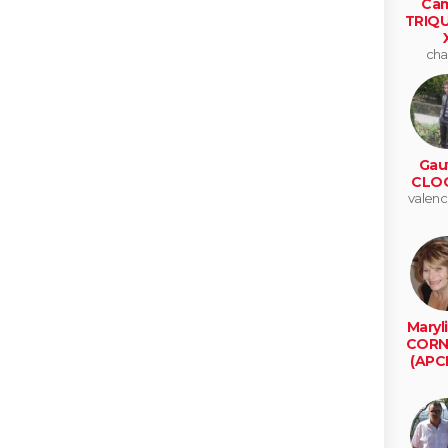
Cam
TRIQ
cha
Gau
CLO
valenc
Maryl
CORN
(APC