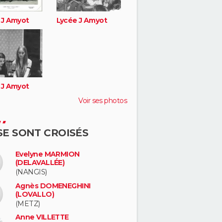
 J Amyot
Lycée J Amyot
 J Amyot
Voir ses photos
 SE SONT CROISÉS
Evelyne MARMION
(DELAVALLÉE)
(NANGIS)
Agnès DOMENEGHINI
(LOVALLO)
(METZ)
Anne VILLETTE